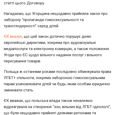
статті цього Договору.
Нагадаємо, що Угорщина нещодавно прийняла закон про
заборону “пропаганди гомосексуальності та
трансгендерності” серед дітей.
ЄК вказує
, що цей закон дотично порушує деякі
європейські директиви, зокрема про аудіовізуальні
медіапослуги та електронну комерцію, а також положення
Угоди про ЄС щодо вільного надання послуг і вільного
пересування товарів.
Польща ж останніми роками послідовно обмежувала права
ЛГБТ+ спільноти, зокрема забороною гомосексуальним
парам усиновлювати дітей чи будь-яким особам юридично
змінювати стать.
ЄК вважає, що польська влада також неналежно
відреагувала на створення “зон, вільних від ЛГБТ-ідеології”,
що були нещодавно прийняті деякими регіонами та