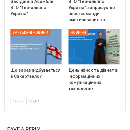
Засідання Асамблеї
ВГО “Гей-альянс
ВГО “Гей-альянс
Україна” запрошує до
Україна”
своєї команди
вмотивованих та…
ЗАРУБІЖНІ НОВИНИ
НОВИНИ
Що зараз відбувається
День жінок та дівчат в
в Сакартвело?
інформаційних і
комунікаційних
технологіях
PREV
NEXT
LEAVE A REPLY