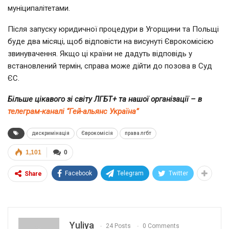
муніципалітетами.
Після запуску юридичної процедури в Угорщини та Польщі
буде два місяці, щоб відповісти на висунуті Єврокомісією
звинувачення. Якщо ці країни не дадуть відповідь у
встановлений термін, справа може дійти до позова в Суд
ЄС.
Більше цікавого зі світу ЛГБТ+ та нашої організації – в
телеграм-каналі “Гей-альянс Україна”
дискримінація
Єврокомісія
права лгбт
1,101
0
Facebook
Telegram
Twitter
Share
Yuliya
24 Posts
0 Comments