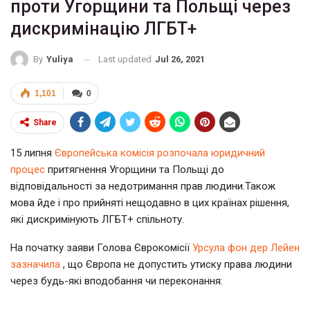
проти Угорщини та Польщі через
дискримінацію ЛГБТ+
Last updated
Jul 26, 2021
By
Yuliya
1,101
0
Share
1
5 липня
Європейська комісія розпочала юридичний
процес
притягнення Угорщини та Польщі до
відповідальності за недотримання прав людини.Також
мова йде і про прийняті нещодавно в цих країнах рішення,
які дискримінують ЛГБТ+ спільноту.
На початку заяви Голова Єврокомісії
Урсула фон дер Лейен
зазначила
, що Європа не допустить утиску права людини
через будь-які вподобання чи переконання: