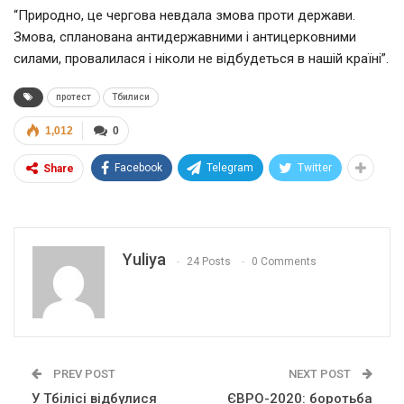
“Природно, це чергова невдала змова проти держави.
Змова, спланована антидержавними і антицерковними
силами, провалилася і ніколи не відбудеться в нашій країні”.
протест
Тбилиси
1,012
0
Facebook
Telegram
Twitter
Share
Yuliya
24 Posts
0 Comments
PREV POST
NEXT POST
У Тбілісі відбулися
ЄВРО-2020: боротьба