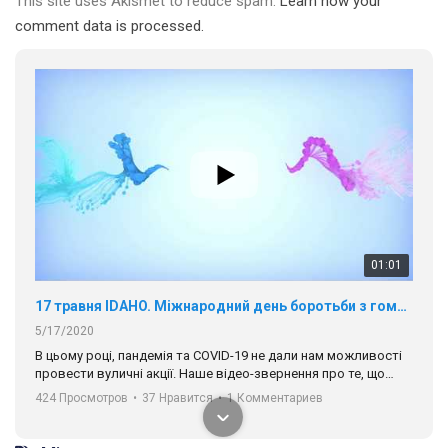
This site uses Akismet to reduce spam.
Learn how your
comment data is processed.
01:01
17 травня IDAHO. Міжнародний день боротьби з гомофобією трансфобією і біфобія.
5/17/2020
В цьому році, пандемія та COVІD-19 не дали нам можливості
провести вуличні акції. Наше відео-звернення про те, що
навіть коли ми у різних містах та не можемо зустрінеться, ми
424 Просмотров
•
37 Нравится
•
1 Комментариев
разом. Ми закликаємо всіх хто поділяє цінності рівності та
солідарності, приєднатися до нас. Регіональні підрозділи
ГАУ є в 16 областях України.