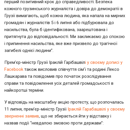
перший позитивний крок до справедливості. Безпека
кожного грузинського журналіста і довіра до демократії в
Грузії вимагають, щоб кожна людина, яка напала на мирних
громадян і журналістів 5 і 6 липня або підбурювала до
насильства, була б ідентифікована, заарештована і
притягнута до відповідальності. Ми закликаємо до спокою
і припинення насильства, яке вже призвело до трагічної
загибелі однієї людини”.
Прем’єр-міністр Грузії Іраклій Гарібашвіл
і у своєму дописі у
Facebook
також висловив співчуття сім’ї та родині Лексо
Лашкарава та повідомив про початок розслідування
справи та повідомлення усіх деталей громадськості в
найкоротші терміни.
У відповідь на масштабну акцію протесту, що розпочалась
11 липня, прем’єр-міністр Грузії
Іраклій Гарабашвілі у своєму
зверненні заявив
, що не збирається йти у відставку і
назвав події “невдалою змовою проти держави”: