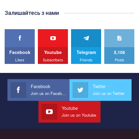
Team of Gay Alliance Ukraine participates in a competition for the
Залишайтесь з нами
best video, representing programme for the development of
organization. The competition is organized by inetrnational
organization PACT.
We appeal to your support and ask to help us implement our plan
to combat violence against LGBT people in Ukraine.
Facebook
Youtube
Telegram
5,106
All you have to do is to press "Like" below the video.
Likes
Subscribers
Friends
Posts
Эмоционально сильный ролик от команды "Гей-альянс
Украина", который принимает участие в конкурсе
международной организации PACT на лучший ролик,
представляющий программу развития организации.
Facebook
Twitter
Join us on Facebook
Join us on Twitter
Мы просим вас поддержать нас и помочь нам реализовать
наш план по борьбе с насилием и дискриминацией на почве
СОГИ в Украине.
Youtube
Join us on Youtube
Все, что вам нужно сделать - это зайти на наш канал YouTube
по этой ссылке и поставить лайк под видео.