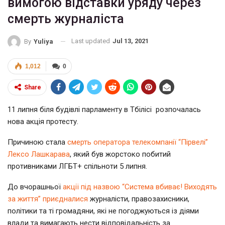
вимогою відставки уряду через
смерть журналіста
Last updated
Jul 13, 2021
By
Yuliya
1,012
0
Share
11 липня біля будівлі парламенту в Тбілісі розпочалась
нова акція протесту.
Причиною стала
смерть оператора телекомпанії “Пірвелі”
Лексо Лашкарава
, який був жорстоко побитий
противниками ЛГБТ+ спільноти 5 липня.
До вчорашньої
акції під назвою “Система вбиває! Виходять
за життя” приєдналися
журналісти, правозахисники,
політики та ті громадяни, які не погоджуються із діями
влади та вимагають нести відповідальність за