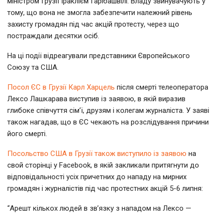
міністром Грузії Іраклієм Гарібашвілі. Владу звинувачують у
тому, що вона не змогла забезпечити належний рівень
захисту громадян під час акцій протесту, через що
постраждали десятки осіб.
На ці події відреагували представники Європейського
Союзу та США.
Посол ЄС в Грузії Карл Харцель
після смерті телеоператора
Лексо Лашкарава виступив із заявою, в якій виразив
глибоке співчуття сім’ї, друзям і колегам журналіста. У заяві
також нагадав, що в ЄС чекають на розслідування причини
його смерті.
Посольство США в Грузії також виступило із заявою
на
свой сторінці у Facebook, в якій закликали притягнути до
відповідальності усіх причетних до нападу на мирних
громадян і журналістів під час протестних акцій 5-6 липня:
“Арешт кількох людей в зв’язку з нападом на Лексо —