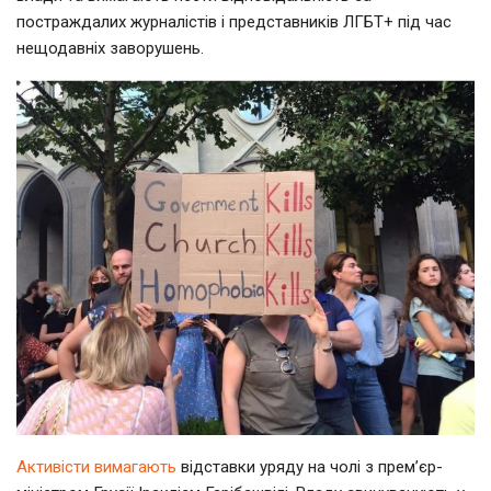
постраждалих журналістів і представників ЛГБТ+ під час
нещодавніх заворушень.
Активісти вимагають
відставки уряду на чолі з прем’єр-