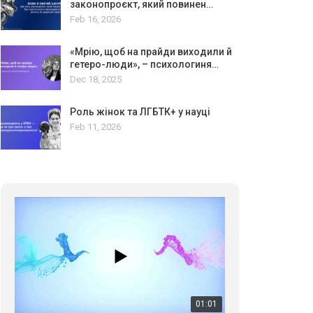
законопроєкт, який повинен…
Feb 16, 2026
«Мрію, щоб на прайди виходили й
гетеро-люди», – психологиня…
Dec 18, 2025
01:01
Роль жінок та ЛГБТК+ у науці
17 травня IDAHO. Міжнародний день боротьби з гомофобією трансфобією і біфобія.
Feb 11, 2026
5/17/2020
В цьому році, пандемія та COVІD-19 не дали нам
можливості провести вуличні акції. Наше відео-
звернення про те, що навіть коли ми у різних
423 Просмотров
•
37 Нравится
•
1 Комментариев
містах та не можемо зустрінеться, ми разом. Ми
закликаємо всіх хто поділяє цінності рівності та
солідарності, приєднатися до нас. Регіональні
підрозділи ГАУ є в 16 областях України.
Разом наш голос лунає гучніше!