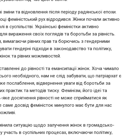
і зміни та відновлення після періоду радянської епохи.
оці феміністський рух відродився. Жінки почали активно
олі в суспільстві. Українські феміністки активно
для вираження своїх поглядів та боротьби за рівність.
ти, вимагаючи рівних прав та борючись з гендерними
вати гендерні підходи в законодавство та політику,
інок та рівних можливостей.
 ставленні до рівності та емансипації жінок. Хоча чимало
ого необхідного, нам не слід забувати, що патріархат є
е послаблення, відвернення уваги від боротьби за
х практик та методів тиску. Фемінізм, його ідеї та
ь-яке досягнення рівності не може сприйматися як
е саме досвід феміністок минулого має бути для нас
ожливі.
 змінила ситуацію щодо залучення жінок в громадсько-
у участь в суспільних процесах, включаючи політику,