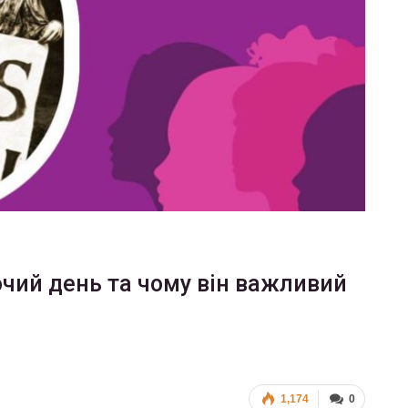
чий день та чому він важливий
1,174
0