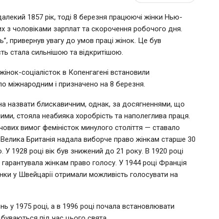
далекий 1857 рік, тоді 8 березня працюючі жінки Нью-
х з чоловіками зарплат та скорочення робочого дня.
”, привернув увагу до умов праці жінок. Це був
сть стала сильнішою та відкритішою.
 жінок-соціалісток в Копенгагені встановили
ло міжнародним і призначено на 8 березня.
на назвати блискавичним, однак, за досягненнями, що
ми, стояла неабияка хоробрість та наполеглива праця.
чових вимог феміністок минулого століття — ставало
і Велика Британія надала виборче право жінкам старше 30
 У 1928 році вік був знижений до 21 року. В 1920 році
 гарантувала жінкам право голосу. У 1944 році Франція
інки у Швейцарії отримали можливість голосувати на
ь у 1975 році, а в 1996 році почала встановлювати
дбуваються під час цього свята.