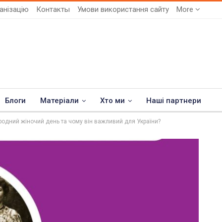
анізацію
Контакты
Умови використання сайту
More
Блоги
Матеріали
Хто ми
Наші партнери
родний жіночий день та чому він важливий для України?