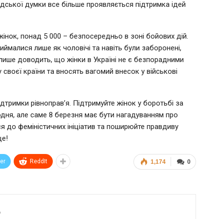
адської думки все більше проявляється підтримка ідей
інок, понад 5 000 – безпосередньо в зоні бойових дій.
ймалися лише як чоловічі та навіть були заборонені,
лише доводить, що жінки в Україні не є безпорадними
своєї країни та вносять вагомий внесок у військові
дтримки рівноправ’я. Підтримуйте жінок у боротьбі за
одня, але саме 8 березня має бути нагадуванням про
ся до феміністичних ініціатив та поширюйте правдиву
ще!
ter
ReddIt
1,174
0
6