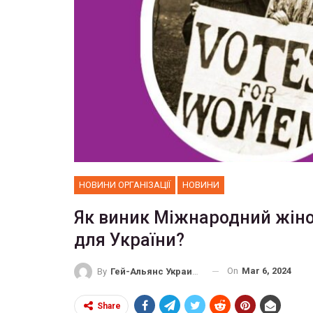
НОВИНИ ОРГАНІЗАЦІЇ
НОВИНИ
Як виник Міжнародний жіно
для України?
On
Mar 6, 2024
By
Гей-Альянс Украина
Share