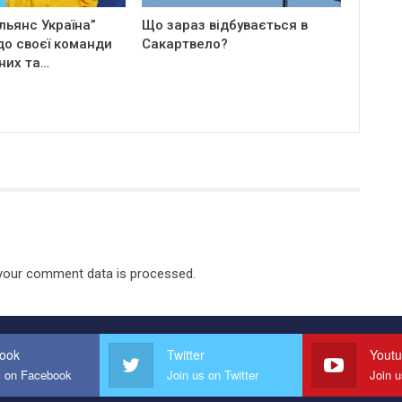
льянс Україна”
Що зараз відбувається в
до своєї команди
Сакартвело?
них та…
your comment data is processed.
ook
Twitter
Yout
s on Facebook
Join us on Twitter
Join 