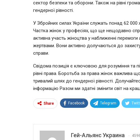
сектор безпеки та оборони. Також на рівні гром
гендерної рівності.
У Збройних силах України служать понад 62 000 ж
Частка жінок у професіях, що ще нещодавно спри
активна участь жіноцтва у наближенні перемоги 
жертвами. Вони активно долучаються до захисту 
справи.
Свідома позиція є ключовою для розуміння та пі
рівні права. Боротьба за права жінок важлива щ
тривалий шлях до гендерної рівності. Долучайте
інформацію Разом ми здатні змінити світ на кра
Facebook
Telegram
Twit
Share
Гей-Альянс Украина
459