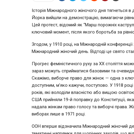
Історія Міжнародного жіночого дня тягнеться в 
Йорка вийшли на демонстрацію, вимагаючи рівни
Цей протест, відомий як “Марш порожніх каструль
ключовий момент, після якого боротьба за рівні
Згодом, у 1910 році, на Міжнародній конференції
Міжнародний жіночий день. Відтоді це свято ста
Прогрес феміністичного руху за XX століття мож
зараз можуть сприйматися базовими та очевидни
Скажімо, виборче право для жінок — одна з клю
доступним, м’яко кажучи, поступово. У 1918 роц
років, які володіли власністю або вищою освітою.
США прийняли 19-й поправку до Конституції, яка
надала жінкам право голосу та виборчі права. Ж
виборах лише в 1971 році.
ООН вперше відзначила Міжнародний жіночий ден
тематичні напрямки для щорічних заходів, що ві