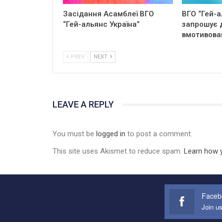
Засідання Асамблеї ВГО
ВГО “Гей-а
“Гей-альянс Україна”
запрошує 
вмотивова
PREV
NEXT
LEAVE A REPLY
You must be
logged in
to post a comment.
This site uses Akismet to reduce spam.
Learn how 
Faceb
Join u