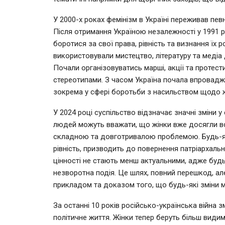
У 2000-х роках фемінізм в Україні переживав певн
Після отримання Україною незалежності у 1991 р
боротися за свої права, рівність та визнання їх р
використовували мистецтво, літературу та медіа 
Почали організовуватись марші, акції та протес
стереотипами. З часом Україна почала впроваджу
зокрема у сфері боротьби з насильством щодо ж
У 2024 році суспільство відзначає значні зміни у
людей можуть вважати, що жінки вже досягли всь
складною та довготривалою проблемою. Будь-як
рівність, призводить до повернення патріархальни
цінності не стають менш актуальними, адже буд
незворотна подія. Це шлях, повний перешкод, ал
прикладом та доказом того, що будь-які зміни м
За останні 10 років російсько-українська війна
політичне життя. Жінки тепер беруть більш видим