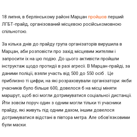
18 липня, в берлінському районі Марцан
пройшов
перший
ЛГБТ-прайд, організований місцевою російськомовною
спільнотою.
За кілька днів до прайду група організаторів вирушила в
Марцан, аби розповісти про захід місцевим жителям і
запросити їх на цю подію. До цього активісти пройшли
інструктаж щодо протидії в разі агресії. В Марцан-прайді, за
даними поліції, взяли участь від 500 до 550 осіб . Це
приблизно ті цифри, на які розраховували організатори: якби
учасників було більше 600, довелося б на місці міняти
маршрут, щоб всі могли дотримуватися соціальної дистанції.
Йти зовсім поруч один з одним могли тільки ті учасники
прайду, які живуть під одним дахом, іншим довелося
дотримуватися відстані в півтора метра. Але обов’язковими
були маски.