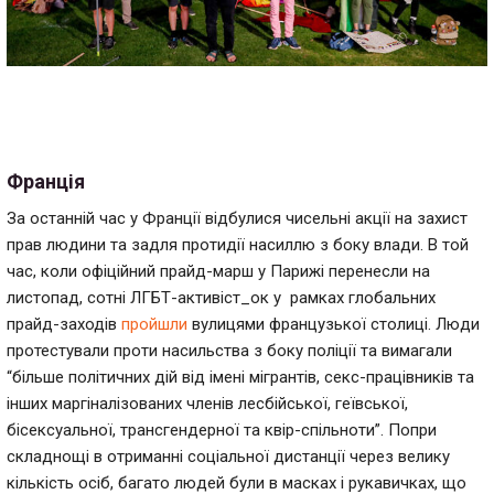
Франція
За останній час у Франції відбулися чисельні акції на захист
прав людини та задля протидії насиллю з боку влади. В той
час, коли офіційний прайд-марш у Парижі перенесли на
листопад, сотні ЛГБТ-активіст_ок у рамках глобальних
прайд-заходів
пройшли
вулицями французької столиці. Люди
протестували проти насильства з боку поліції та вимагали
“більше політичних дій від імені мігрантів, секс-працівників та
інших маргіналізованих членів лесбійської, геївської,
бісексуальної, трансгендерної та квір-спільноти”. Попри
складнощі в отриманні соціальної дистанції через велику
кількість осіб, багато людей були в масках і рукавичках, що