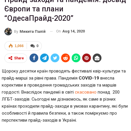
Європи та плани
“ОдесаПрайд-2020”
On
Aug 14, 2020
By
Микита Палій
1,066
0
Share
Щороку десятки країн проводять фестивалі квір-культури та
прайд-марші за рівні права. Пандемія
COVID-19
внесла
корективи в проведення громадських заходів та маршів
гордості. Внаслідок пандемії в світі
скасовано
понад 200
ЛГБТ-заходів. Сьогодні ми дізнаємось, як саме в різних
країнах проходили прайд-заходи в умовах карантину, які були
особливості й правила безпеки, а також поміркуємо про
перспективи прайд-заходів в Україні.