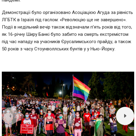
Демонстрації було організовано Асоціацією Агуда за рівність
ЛГБТК в Ізраїлі під гаслом: «Революцію ще не завершено».
Події в недільний вечір також відзначали п’ять років від того,
як 16-річну Ширу Банкі було забито на смерть екстремістом
під час нападу на учасників Єрусалимського прайду, а також
50 років з часу Стоунволлських бунтів у у Нью-Йорку.