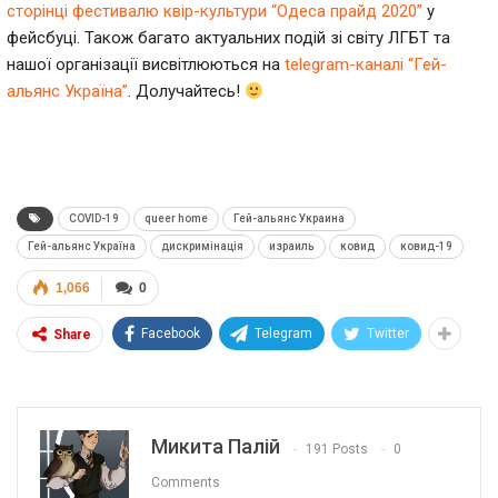
сторінці фестивалю квір-культури “Одеса прайд 2020”
у
фейсбуці. Також багато актуальних подій зі світу ЛГБТ та
нашої організації висвітлюються на
telegram-каналі “Гей-
альянс Україна”
. Долучайтесь!
COVID-19
queer home
Гей-альянс Украина
Гей-альянс Україна
дискримінація
израиль
ковид
ковид-19
1,066
0
Facebook
Telegram
Twitter
Share
Микита Палій
191 Posts
0
Comments