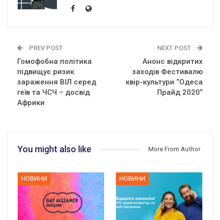
PREV POST
NEXT POST
Гомофобна політика
Анонс відкритих
підвищує ризик
заходів Фестивалю
зараження ВІЛ серед
квір-культури “Одеса
геїв та ЧСЧ – досвід
Прайд 2020”
Африки
You might also like
More From Author
НОВИНИ
НОВИНИ