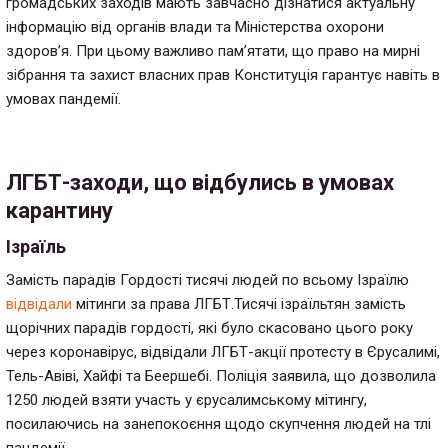
громадських заходів мають завчасно дізнатися актуальну
інформацію від органів влади та Міністерства охорони
здоров’я. При цьому важливо пам’ятати, що право на мирні
зібрання та захист власних прав Конституція гарантує навіть в
умовах пандемії.
ЛГБТ-заходи, що відбулись в умовах
карантину
Ізраїль
Замість парадів Гордості тисячі людей по всьому Ізраїлю
відвідали
мітинги за права ЛГБТ.
Тисячі ізраїльтян замість
щорічних парадів гордості, які було скасовано цього року
через коронавірус, відвідали ЛГБТ-акції протесту в Єрусалимі,
Тель-Авіві, Хайфі та Беершебі. Поліція заявила, що дозволила
1250 людей взяти участь у єрусалимському мітингу,
посилаючись на занепокоєння щодо скупчення людей на тлі
пандемії.