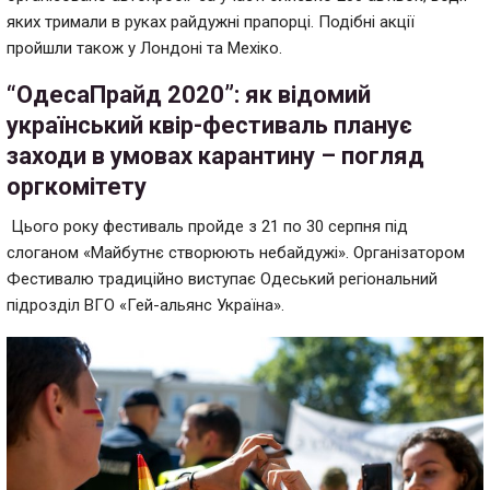
яких тримали в руках райдужні прапорці. Подібні акції
пройшли також у Лондоні та Мехіко.
“ОдесаПрайд 2020”: як відомий
український квір-фестиваль планує
заходи в умовах карантину – погляд
оргкомітету
Цього року фестиваль пройде з 21 по 30 серпня під
слоганом «Майбутнє створюють небайдужі». Організатором
Фестивалю традиційно виступає Одеський регіональний
підрозділ ВГО «Гей-альянс Україна».