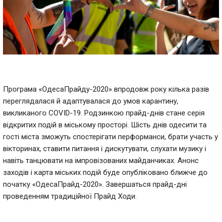
Програма «ОдесаПрайду-2020» впродовж року кілька разів
переглядалася й адаптувалася до умов карантину,
викликаного COVID-19. Родзинкою прайд-днів стане серія
відкритих подій в міському просторі. Шість днів одесити та
гості міста зможуть спостерігати перформанси, брати участь у
вікторинах, ставити питання і дискутувати, слухати музику і
навіть танцювати на імпровізованих майданчиках. Анонс
заходів і карта міських подій буде опубліковано ближче до
початку «ОдесаПрайд-2020». Завершаться прайд-дні
проведенням традиційної Прайд Ходи.