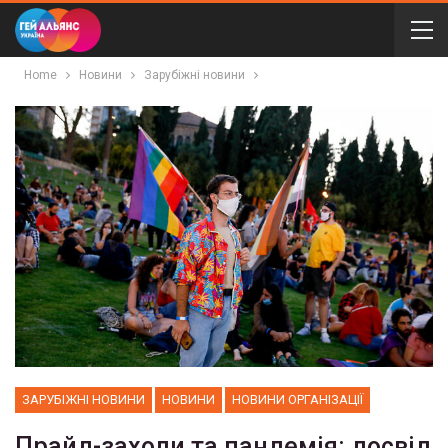
Home
Новини
Зарубіжні новини
ЗАРУБІЖНІ НОВИНИ
НОВИНИ
НОВИНИ ОРГАНІЗАЦІЇ
Прайд-заходи та пандемія: досвід