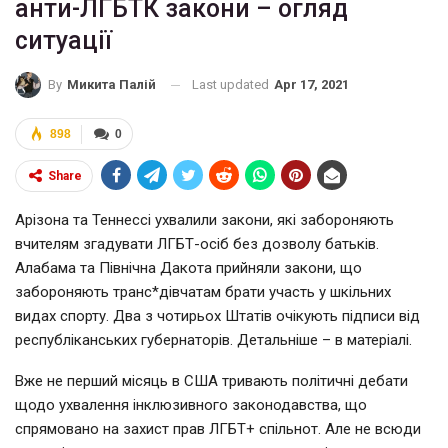
анти-ЛГБТК закони – огляд
ситуації
Last updated
Apr 17, 2021
By
Микита Палій
898
0
Share
Арізона та Теннессі ухвалили закони, які забороняють
вчителям згадувати ЛГБТ-осіб без дозволу батьків.
Алабама та Північна Дакота прийняли закони, що
забороняють транс*дівчатам брати участь у шкільних
видах спорту. Два з чотирьох Штатів очікують підписи від
республіканських губернаторів. Детальніше – в матеріалі.
Вже не перший місяць в США тривають політичні дебати
щодо ухвалення інклюзивного законодавства, що
спрямовано на захист прав ЛГБТ+ спільнот. Але не всюди