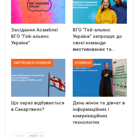
Засідання Асамблеї
ВГО “Гей-альянс
ВГО “Гей-альянс
Україна” запрошує до
Україна”
своєї команди
вмотивованих та…
ЗАРУБІЖНІ НОВИНИ
НОВИНИ
Що зараз відбувається
День жінок та дівчат в
в Сакартвело?
інформаційних і
комунікаційних
технологіях
PREV
NEXT