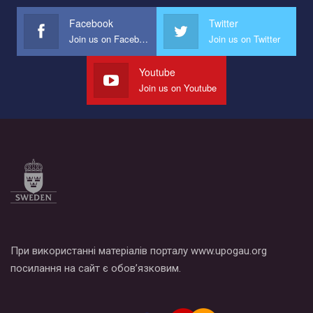
международной организации PACT на лучший ролик,
представляющий программу развития организации.
Facebook
Twitter
Join us on Facebook
Join us on Twitter
Мы просим вас поддержать нас и помочь нам реализовать
наш план по борьбе с насилием и дискриминацией на почве
СОГИ в Украине.
Youtube
Join us on Youtube
Все, что вам нужно сделать - это зайти на наш канал YouTube
по этой ссылке и поставить лайк под видео.
При використанні матеріалів порталу www.upogau.org
посилання на сайт є обов’язковим.