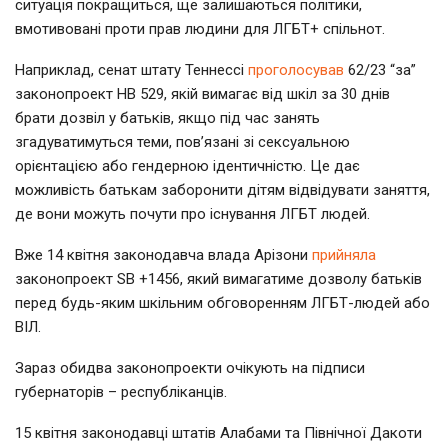
ситуація покращиться, ще залишаються політики,
вмотивовані проти прав людини для ЛГБТ+ спільнот.
Наприклад, сенат штату Теннессі
проголосував
62/23 “за”
законопроект HB 529, якій вимагає від шкіл за 30 днів
брати дозвіл у батьків, якщо під час занять
згадуватимуться теми, пов’язані зі сексуальною
орієнтацією або гендерною ідентичністю. Це дає
можливість батькам заборонити дітям відвідувати заняття,
де вони можуть почути про існування ЛГБТ людей.
Вже 14 квітня законодавча влада Арізони
прийняла
законопроект SB +1456, який вимагатиме дозволу батьків
перед будь-яким шкільним обговоренням ЛГБТ-людей або
ВІЛ.
Зараз обидва законопроекти очікують на підписи
губернаторів – республіканців.
15 квітня законодавці штатів Алабами та Північної Дакоти