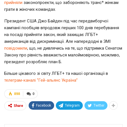
прийняли
законопроекти, що забороняють транс* жінкам
грати в жіночих командах.
Президент США Джо Байден під час передвиборчої
кампанії пообіцяв впродовж перших 100 днів перебування
на посаді прийняти закон, який захищає ЛГБТ+
американців від дискримінації. Але напередодні в ЗМІ
повідомили
, що, не дивлячись на те, що підтримка Сенатом
Закону про рівність вважається малоймовірною, можливо,
президент розробляє план Б.
Більше цікавого зі світу ЛГБТ+ та нашої організації в
телеграм-каналі “Гей-альянс Україна”
898
0
Facebook
Telegram
Twitter
Share