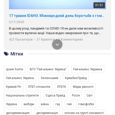
01:01
17 травня IDAHO. Міжнародний день боротьби з гомофобією трансфобією і біфобія.
5/17/2020
В цьому році, пандемія та COVІD-19 не дали нам можливості
провести вуличні акції. Наше відео-звернення про те, що
навіть коли ми у різних містах та не можемо зустрінеться, ми
423 Просмотров
•
37 Нравится
•
1 Комментариев
разом. Ми закликаємо всіх хто поділяє цінності рівності та
солідарності, приєднатися до нас. Регіональні підрозділи
ГАУ є в 16 областях України.
Мітки
Разом наш голос лунає гучніше!
queer home
ВГО "Гей-альянс Україна"
Гей-альянс Украина
Гей-альянс Україна
Зеленський
КривбасПрайд
Кривий Ріг
ЛГБТ-спільноти
ЛГБТК
Марш рівності
Національна стратегія
Одеса Прайд
Росія
Світ
Україна
вибори
війна
гау
гей
гомофобія
00:58
дискриминация
дискримінація
злочин на грунті ненависті