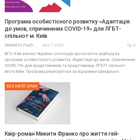
Програма особистісного розвитку «Адаптація
до умов, спричинених СOVID-19» для ЛГБТ-
спільнот м. Київ
МИКИТА ПАЛІЙ
Nov 7, 2020
0
ВГО «Гей-альянс Україна» оголошує про початок відбору на
програму особистісного розвитку «Адаптація до умов, спричинених
COVID-19» для представників та представниць ЛГБТ+ спільнот
міста Київ. Програма реалізується за підтримки Шведської…
БЕЗ КАТЕГОРИИ
Квір-роман Микити Франко про життя гей-