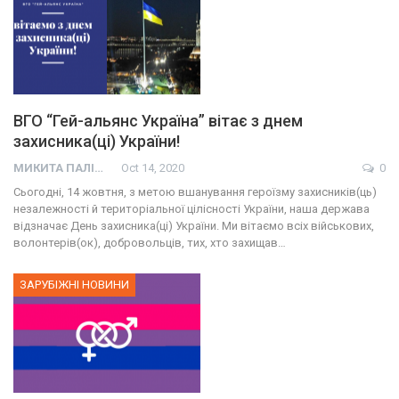
ВГО “Гей-альянс Україна” вітає з днем
захисника(ці) України!
МИКИТА ПАЛІЙ
Oct 14, 2020
0
Сьогодні, 14 жовтня, з метою вшанування героїзму захисників(ць)
незалежності й територіальної цілісності України, наша держава
відзначає День захисника(ці) України. Ми вітаємо всіх військових,
волонтерів(ок), добровольців, тих, хто захищав…
ЗАРУБІЖНІ НОВИНИ