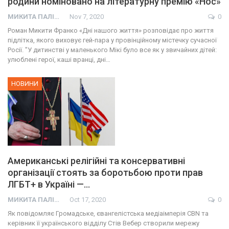
родини номіновано на літературну премію «Нос»
МИКИТА ПАЛІЙ
Nov 7, 2020
0
Роман Микити Франко «Дні нашого життя» розповідає про життя
підлітка, якого виховує гей-пара у провінційному містечку сучасної
Росії. "У дитинстві у маленького Мікі було все як у звичайних дітей:
улюблені герої, каші вранці, дні…
НОВИНИ
Американські релігійні та консервативні
організації стоять за боротьбою проти прав
ЛГБТ+ в Україні —…
МИКИТА ПАЛІЙ
Oct 17, 2020
0
Як повідомляє Громадське, євангелістська медіаімперія CBN та
керівник її українського відділу Стів Вебер створили мережу