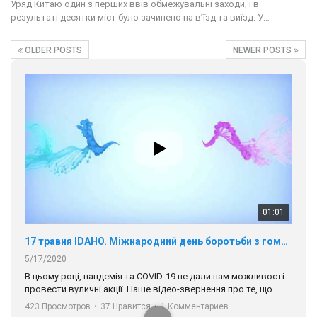
Уряд Китаю один з перших ввів обмежувальні заходи, і в
результаті десятки міст було зачинено на в’їзд та виїзд. У…
OLDER POSTS
NEWER POSTS
01:01
17 травня IDAHO. Міжнародний день боротьби з гомофобією трансфобією і біфобія.
5/17/2020
В цьому році, пандемія та COVІD-19 не дали нам можливості
провести вуличні акції. Наше відео-звернення про те, що
навіть коли ми у різних містах та не можемо зустрінеться, ми
423 Просмотров
•
37 Нравится
•
1 Комментариев
разом. Ми закликаємо всіх хто поділяє цінності рівності та