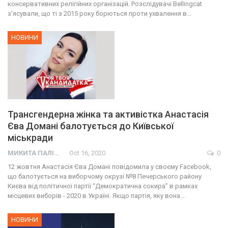
консервативних релігійних організацій. Розслідувачі Bellingcat
з'ясували, що ті з 2015 року борються проти ухвалення в…
НОВИНИ
Трансгендерна жінка та активістка Анастасія
Єва Домані балотується до Київської
міськради
МИКИТА ПАЛІЙ
Oct 16, 2020
0
12 жовтня Анастасія Єва Домані повідомила у своєму Facebook,
що балотується на виборчому окрузі №8 Печерського району
Києва від політичної партії “Демократична сокира” в рамках
місцевих виборів - 2020 в Україні. Якщо партія, яку вона…
НОВИНИ