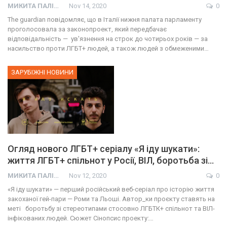
МИКИТА ПАЛІЙ
Nov 14, 2020
0
Тhe guardian повідомляє, що в Італії нижня палата парламенту
проголосовала за законопроект, який передбачає
відповідальність — ув'язнення на строк до чотирьох років — за
насильство проти ЛГБТ+ людей, а також людей з обмеженими…
ЗАРУБІЖНІ НОВИНИ
Огляд нового ЛГБТ+ серіалу «Я іду шукати»:
життя ЛГБТ+ спільнот у Росії, ВІЛ, боротьба зі…
МИКИТА ПАЛІЙ
Nov 12, 2020
0
«Я іду шукати» — перший російський веб-серіал про історію життя
закоханої гей-пари — Роми та Льоші. Автор_ки проєкту ставять на
меті боротьбу зі стереотипами стосовно ЛГБТК+ спільнот та ВІЛ-
інфікованих людей. Сюжет Сінопсис проекту:…