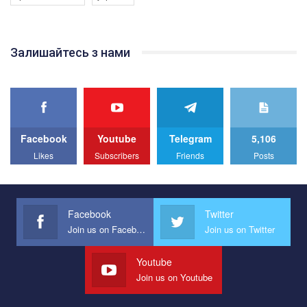
Якщо ти хочеш підтримати нас - просто натисни "лайк" під
відео.
Team of Gay Alliance Ukraine participates in a competition for the
Залишайтесь з нами
best video, representing programme for the development of
organization. The competition is organized by inetrnational
organization PACT.
We appeal to your support and ask to help us implement our plan
to combat violence against LGBT people in Ukraine.
Facebook
Youtube
Telegram
5,106
All you have to do is to press "Like" below the video.
Likes
Subscribers
Friends
Posts
Эмоционально сильный ролик от команды "Гей-альянс
Украина", который принимает участие в конкурсе
международной организации PACT на лучший ролик,
представляющий программу развития организации.
Facebook
Twitter
Join us on Facebook
Join us on Twitter
Мы просим вас поддержать нас и помочь нам реализовать
наш план по борьбе с насилием и дискриминацией на почве
СОГИ в Украине.
Youtube
Join us on Youtube
Все, что вам нужно сделать - это зайти на наш канал YouTube
по этой ссылке и поставить лайк под видео.