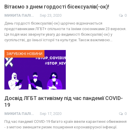
Вітаємо з днем гордості бісексуалів(-ок)!
МИКИТА ПАЛІЙ
Sep 23, 2020
0
День гордості бісексуалів(-ок) щорічно відзначається
представниками ЛГБТ+ спільноти та їхніми союзниками 23 вересня.
Ця подія має звернути увагу до видимості бісексуалів(-ок) у
суспільстві, до їхньої історії та культури. Також важливою…
ЗАРУБІЖНІ НОВИНИ
Досвід ЛГБТ активізму під час пандемії СOVID-
19
МИКИТА ПАЛІЙ
Sep 17, 2020
0
Під час пандемії СOVID-19 багато країн ввели карантинні обмеження
- з метою зменшити ризик поширення коронавірусної інфекції.