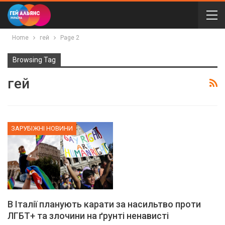
Home
гей
Page 2
Browsing Tag
гей
ЗАРУБІЖНІ НОВИНИ
В Італії планують карати за насильтво проти
ЛГБТ+ та злочини на ґрунті ненависті