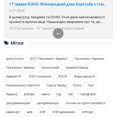
17 травня IDAHO. Міжнародний день боротьби з гомофобією трансфобією і біфобія.
5/17/2020
В цьому році, пандемія та COVІD-19 не дали нам можливості
провести вуличні акції. Наше відео-звернення про те, що
навіть коли ми у різних містах та не можемо зустрінеться, ми
423 Просмотров
•
37 Нравится
•
1 Комментариев
разом. Ми закликаємо всіх хто поділяє цінності рівності та
солідарності, приєднатися до нас. Регіональні підрозділи
ГАУ є в 16 областях України.
Мітки
Разом наш голос лунає гучніше!
queer home
ВГО "Гей-альянс Україна"
Гей-альянс Украина
Гей-альянс Україна
Зеленський
КривбасПрайд
Кривий Ріг
ЛГБТ-спільноти
ЛГБТК
Марш рівності
Національна стратегія
Одеса Прайд
Росія
Світ
Україна
вибори
війна
гау
гей
гомофобія
00:58
дискриминация
дискримінація
злочин на грунті ненависті
Зупинимо насильство проти ЛГБТ в Україні! Stop violence against LGBT in Ukraine!
камін-аут
київ
лгбт
лгбт-движение
лгбт-рух
6/30/2017