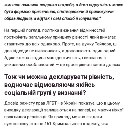
життєво важлива людська потреба, а його відсутність може
бути формою пригнічення, спотворюючи й принижуючи
образ людини, а відтак і сам спосіб її існування.”
На перший погляд, політика визнання відмінностей
протирічить загальному принципу рівності, який вимагає
ставитися до всіх однаково. Проте, на думку Тейлора, ці
два підходи не виключають, а доповнюють один одний.
Адже кожна людина має ідентичність, і визнання її
унікальних особливостей — це прояв рівної поваги до всіх.
Тож чи можна декларувати рівність,
водночас відмовляючи якійсь
соціальній групі у визнанні?
Досвід захисту прав ЛГБТ+ в Україні показує, що в цьому
випадку декларації залишаються на папері, не маючи ніякої
практичної реалізації. Як приклад можна згадати
сумнозвісну статтю 161 Кримінального кодексу, яка