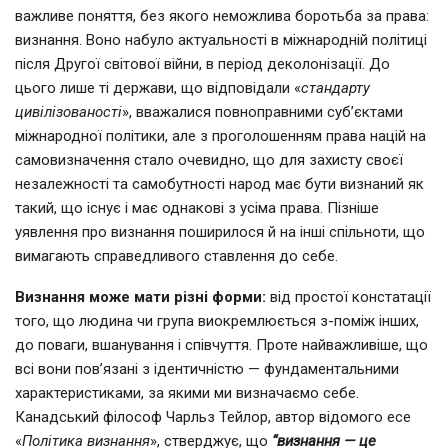
важливе поняття, без якого неможлива боротьба за права:
визнання. Воно набуло актуальності в міжнародній політиці
після Другої світової війни, в період деколонізації. До
цього лише ті держави, що відповідали «
стандарту
цивілізованості
», вважалися повноправними суб’єктами
міжнародної політики, але з проголошенням права націй на
самовизначення стало очевидно, що для захисту своєї
незалежності та самобутності народ має бути визнаний як
такий, що існує і має однакові з усіма права. Пізніше
уявлення про визнання поширилося й на інші спільноти, що
вимагають справедливого ставлення до себе.
Визнання може мати різні форми:
від простої констатації
того, що людина чи група виокремлюється з-поміж інших,
до поваги, вшанування і співчуття. Проте найважливіше, що
всі вони пов’язані з ідентичністю — фундаментальними
характеристиками, за якими ми визначаємо себе.
Канадський філософ Чарльз Тейлор, автор відомого есе
«
Політика визнання
», стверджує, що
“визнання — це