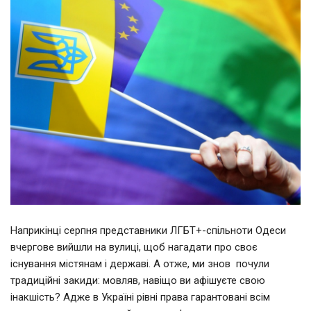
Наприкінці серпня представники ЛГБТ+-спільноти Одеси
вчергове вийшли на вулиці, щоб нагадати про своє
існування містянам і державі. А отже, ми знов почули
традиційні закиди: мовляв, навіщо ви афішуєте свою
інакшість? Адже в Україні рівні права гарантовані всім