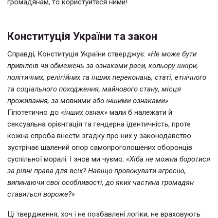
громадянам, то користуйтеся ними!
Конституція України та закон
Справді, Конституція України стверджує:
«Не може бути
привілеїв чи обмежень за ознаками раси, кольору шкіри,
політичних, релігійних та інших переконань, статі, етнічного
та соціального походження, майнового стану, місця
проживання, за мовними або іншими ознаками».
Гіпотетично до «
інших ознак
» мали б належати й
сексуальна орієнтація та гендерна ідентичність, проте
кожна спроба внести згадку про них у законодавство
зустрічає шалений
опор самопроголошених оборонців
суспільної моралі. І знов ми чуємо:
«Хіба не можна боротися
за рівні права для всіх? Навіщо провокувати агресію,
випинаючи свої особливості, до яких частина громадян
ставиться вороже?»
Ці твердження, хоч і не позбавлені логіки, не враховують