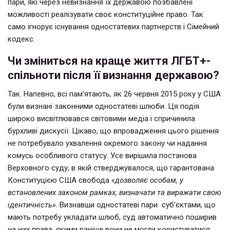
пари, які через невизнання їх державою позбавлені
можливості реалізувати своє конституційне право. Так
само ігнорує існування одностатевих партнерств і Сімейний
кодекс.
Чи зміниться на краще життя ЛГБТ+-
спільноти після її визнання державою?
Так. Напевно, всі пам’ятають, як 26 червня 2015 року у США
були визнані законними одностатеві шлюби. Ця подія
широко висвітлювався світовими медіа і спричинила
бурхливі дискусії. Цікаво, що впровадження цього рішення
не потребувало ухвалення окремого закону чи надання
комусь особливого статусу. Усе вирішила постанова
Верховного суду, в якій стверджувалося, що гарантована
Конституцією США свобода
«дозволяє особам, у
встановлених законом рамках, визначати та виражати свою
ідентичність»
. Визнавши одностатеві пари суб’єктами, що
мають потребу укладати шлюб, суд автоматично поширив
на них права, якими раніше вони не могли користуватися.