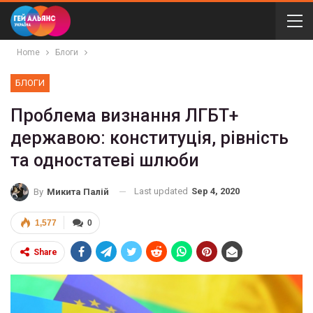
Home
Блоги
БЛОГИ
Проблема визнання ЛГБТ+
державою: конституція, рівність
та одностатеві шлюби
Last updated
Sep 4, 2020
By
Микита Палій
1,577
0
Share