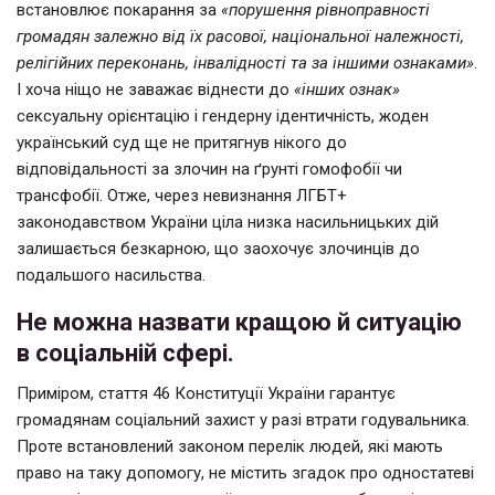
встановлює покарання за
«
порушення рівноправності
громадян залежно від їх расової, національної належності,
релігійних переконань, інвалідності та за іншими ознаками
»
.
І хоча ніщо не заважає віднести до
«інших ознак»
сексуальну орієнтацію і гендерну ідентичність, жоден
український суд ще не притягнув нікого до
відповідальності за злочин на ґрунті гомофобії чи
трансфобії. Отже, через невизнання ЛГБТ+
законодавством України ціла низка насильницьких дій
залишається безкарною, що заохочує злочинців до
подальшого насильства.
Не можна назвати кращою й ситуацію
в соціальній сфері.
Приміром, стаття 46 Конституції України гарантує
громадянам соціальний захист у разі втрати годувальника.
Проте встановлений законом перелік людей, які мають
право на таку допомогу, не містить згадок про одностатеві