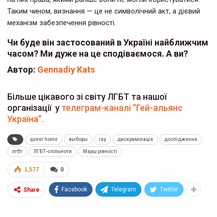
Таким чином, визнання — це не символічний акт, а дієвий
механізм забезпечення рівності.
Чи буде він застосований в Україні найближчим
часом? Ми дуже на це сподіваємося. А ви?
Автор:
Gennadiy Kats
Більше цікавого зі світу ЛГБТ та нашої
організації у
телеграм-каналі “Гей-альянс
Україна”.
queer home
выборы
гау
дискримінація
дослідження
лгбт
ЛГБТ-спільноти
Марш рівності
1,577
0
Facebook
Telegram
Twitter
Share