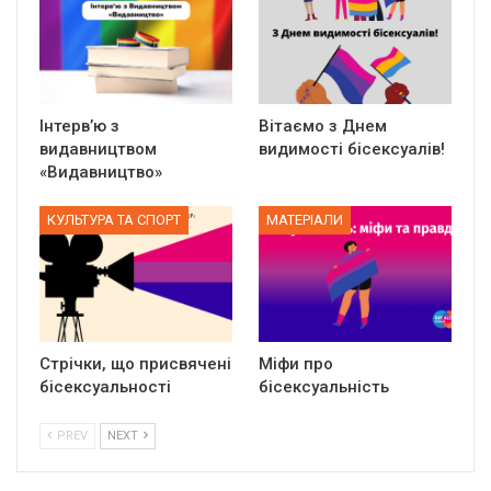
Інтерв’ю з
Вітаємо з Днем
видавництвом
видимості бісексуалів!
«Видавництво»
КУЛЬТУРА ТА СПОРТ
МАТЕРІАЛИ
Стрічки, що присвячені
Міфи про
бісексуальності
бісексуальність
PREV
NEXT