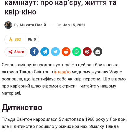
камінаут: про кар’єру, життя та
квір-кіно
On
Jan 15, 2021
By
Микита Палій
863
0
Share
Сезон камінаутів продовжується! На цей раз британська
актриса Тільда Свінтон в
інтерв’ю
модному журналу Vogue
розповіла, що ідентифікує себе як квір-персону. Що відомо
про кар’єрний шлях відомої актриси – читайте у нашому
матеріалі.
Дитинство
Тільда Свінтон народилася 5 листопада 1960 року у Лондоні,
але її дитинство пройшло у різних країнах. Змалку Тільда