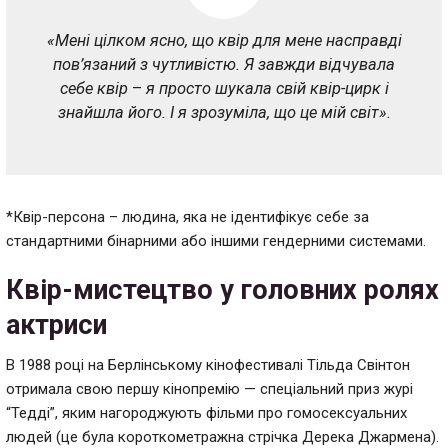
«Мені цілком ясно, що квір для мене насправді
пов’язаний з чутливістю. Я завжди відчувала
себе квір
–
я просто шукала свій квір-цирк і
знайшла його. І я зрозуміла, що це мій світ».
*Квір-персона – людина, яка не ідентифікує себе за
стандартними бінарними або іншими гендерними системами.
Квір-мистецтво у головних ролях
актриси
В 1988 році на Берлінському кінофестивалі Тільда Свінтон
отримала свою першу кінопремію
—
спеціальний приз журі
“Тедді”, яким нагороджують фільми про гомосексуальних
людей (
це була короткометражна стрічка Дерека Джармена).