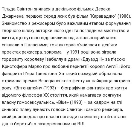
Тільда ​​Свінтон знялася в декількох фільмах Дерека
Джармена, першою серед яких був фільм “Караваджо” (1986).
Знайомство з режисером було важливим етапом формування
творчого шляху акторки: його ідеї та погляди на мистецтво й
життя, що суттєво відрізнялися від загальноприйнятих,
співпали з її власними, тож акторка з’явилася в дев’яти
проектах режисера, зокрема
–
у 1991 році вона зіграла
гордовиту королеву Ізабеллу в драмі «Едуард II» за п’єсою
Кристофера Марло про любовні перипетії короля Англії і його
фаворита П’єра Гавестона. За такий похмурий образ вона
отримала премію Венеціанського фесту як найкраща актриса
року. «Вітгенштейн» (1993)
–
біографічна фантазія про життя
відомого філософа XX століття, який намагався осягнути
власну гомосексуальнісь, «Blue» (1993)
–
за кадром на тлі
синього плану лунають голоси Свінтон і самого режисера,
який розповідає про власні погляди на мистецтво й останні
дні в боротьбі з захворюванням на ВІЛ.