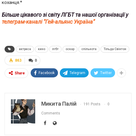
коханця.*
Більше цікавого зі світу ЛГБТ та нашої організації у
телеграм-каналі “Гей-альянс Україна”
актриса
кино
лгбт
оскар
спільнота
Тільда Свінтон
863
0
Facebook
Telegram
Twitter
Share
Микита Палій
191 Posts
0
Comments