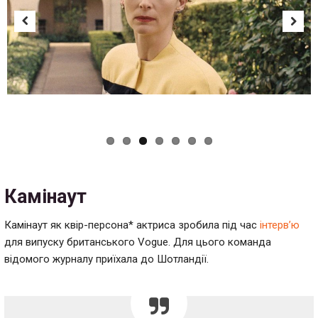
Previous
Next
Камінаут
Камінаут як квір-персона* актриса зробила під час
інтерв’ю
для випуску британського Vogue. Для цього команда
відомого журналу приїхала до Шотландії.