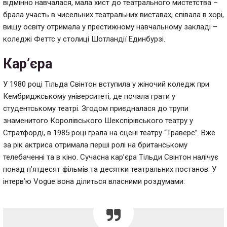
відмінно навчалася, мала хист до театрального мистетства –
брала участь в чисельних театральних виставах, співала в хорі,
вищу освіту отримала у престижному навчальному закладі –
коледжі Феттс у столиці Шотландії Единбурзі.
Кар’єра
У 1980 році Тільда Свінтон вступила у жіночий коледж при
Кембриджському університеті, де почала грати у
студентському театрі. Згодом приєдналася до трупи
знаменитого Королівського Шекспірівського театру у
Стратфорді, в 1985 році грала на сцені театру “Траверс”. Вже
за рік актриса отримала перші ролі на британському
телебаченні та в кіно. Сучасна кар’єра Тільди Свінтон налічує
понад п’ятдесят фільмів та десятки театральних постанов. У
інтерв’ю Vogue вона ділиться власними роздумами: