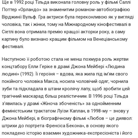
Ще в 1992 році Тільда ​​виконала головну роль у фільмі Саллі
Поттер «Орландо» за знаменитим романом-автобіографією
Вірджинії Вульф. Гра актриси була переконливою як у вигляді
чоловіка, так і жінки, тому на Міжнародному кінофестивалі в
Сіетлі вона отримала премію кращої акторки року, а саму
картину було визнано кращим фільмом на Венеціанському
фестивалі.
Наступною її роботою стала не менш похмура роль жертви
концтабору Елли Геріке в драмі Джона Мейбері «Людина
людині» (1992). Її героїня
–
вдова, яка жила під ім’ям свого
покійного чоловіка Макса, носила чоловічий одяг, чорнила
зуби та підкладала в штани кролячу лапу, щоб зробити цей
трагічний маскарад більш реалістичним. В 1996 році Тільда
з’явилась у драмі «Жіноча збоченість» за однойменним
феміністським трактатом Луїзи Каплан, в 1998-му
– знову у
Джона Мейбері, в біографічному фільмі «Любов
–
це диявол:
штрихи до портрета Френсіса Бекона», в основу якого
покладено історію взаємин художника-експресіоніста і його