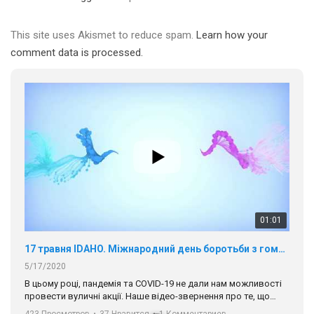
01:01
This site uses Akismet to reduce spam.
Learn how your
17 травня IDAHO. Міжнародний день боротьби з гомофобією трансфобією і біфобія.
comment data is processed.
5/17/2020
В цьому році, пандемія та COVІD-19 не дали нам можливості
провести вуличні акції. Наше відео-звернення про те, що
навіть коли ми у різних містах та не можемо зустрінеться, ми
423 Просмотров
•
37 Нравится
•
1 Комментариев
разом. Ми закликаємо всіх хто поділяє цінності рівності та
солідарності, приєднатися до нас. Регіональні підрозділи
ГАУ є в 16 областях України.
Разом наш голос лунає гучніше!
00:58