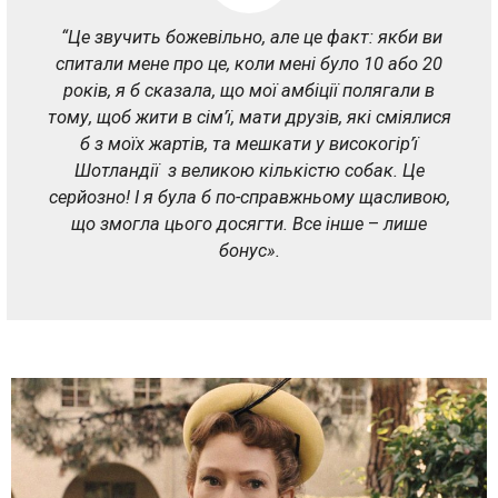
“Це звучить божевільно, але це факт: якби ви
спитали мене про це, коли мені було 10 або 20
років, я б сказала, що мої амбіції полягали в
тому, щоб жити в сім’ї, мати друзів, які сміялися
б з моїх жартів, та мешкати у високогір’ї
Шотландії з великою кількістю собак. Це
серйозно! І я була б по-справжньому щасливою,
що змогла цього досягти. Все інше
–
лише
бонус».