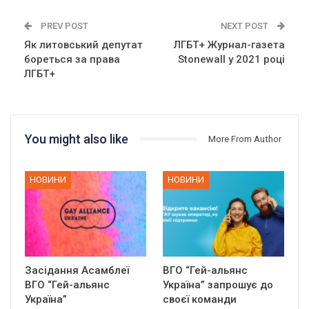
PREV POST
NEXT POST
Як литовський депутат
ЛГБТ+ Журнал-газета
бореться за права
Stonewall у 2021 році
ЛГБТ+
You might also like
More From Author
НОВИНИ
НОВИНИ
Засідання Асамблеї
ВГО “Гей-альянс
ВГО “Гей-альянс
Україна” запрошує до
Україна”
своєї команди