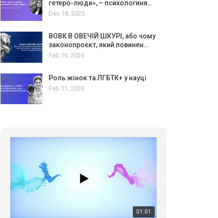
гетеро-люди», – психологиня…
Dec 18, 2025
ВОВК В ОВЕЧІЙ ШКУРІ, або чому
законопроєкт, який повинен…
Feb 16, 2026
Роль жінок та ЛГБТК+ у науці
Feb 11, 2026
01:01
17 травня IDAHO. Міжнародний день боротьби з гомофобією трансфобією і біфобія.
5/17/2020
В цьому році, пандемія та COVІD-19 не дали нам
можливості провести вуличні акції. Наше відео-
звернення про те, що навіть коли ми у різних
423 Просмотров
•
37 Нравится
•
1 Комментариев
містах та не можемо зустрінеться, ми разом. Ми
закликаємо всіх хто поділяє цінності рівності та
солідарності, приєднатися до нас. Регіональні
підрозділи ГАУ є в 16 областях України.
Разом наш голос лунає гучніше!