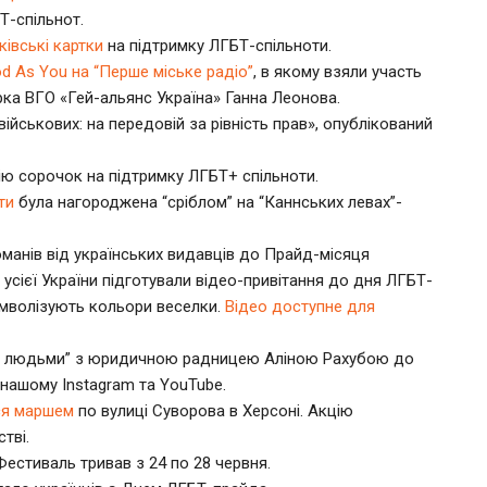
Т-спільнот.
івські картки
на підтримку ЛГБТ-спільноти.
d As You на “Перше міське радіо”
, в якому взяли участь
ка ВГО «Гей-альянс Україна» Ганна Леонова.
ійськових: на передовій за рівність прав», опублікований
ю сорочок на підтримку ЛГБТ+ спільноти.
ти
була нагороджена “сріблом” на “Каннських левах”-
манів від українських видавців до Прайд-місяця
усієї України підготували відео-привітання до дня ЛГБТ-
имволізують кольори веселки.
Відео доступне для
ми людьми” з юридичною радницею Аліною Рахубою до
нашому Instagram та YouTube.
ся маршем
по вулиці Суворова в Херсоні. Акцію
тві.
 Фестиваль тривав з 24 по 28 червня.