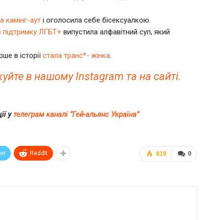
 камінг-аут
і оголосила себе бісексуалкою.
 в підтримку ЛГБТ+
випустила алфавітний суп, який
ше в історії
стала транс*- жінка
.
йте в нашому Instagram та на сайті.
ії у
телеграм каналі “Гей-альянс Україна”
ter
ReddIt
819
0