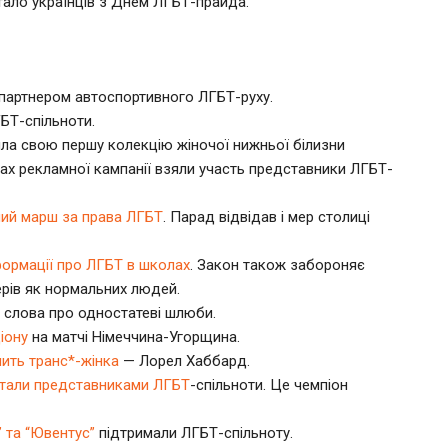
тало українців з Днем ЛГБТ-прайда.
партнером автоспортивного ЛГБТ-руху.
БТ-спільноти.
ила свою першу колекцію жіночої нижньої білизни
ах рекламної кампанії взяли участь представники ЛГБТ-
ний марш за права ЛГБТ
. Парад відвідав і мер столиці
формації про ЛГБТ в школах
. Закон також забороняє
рів як нормальних людей.
з слова про одностатеві шлюби.
іону
на матчі Німеччина-Угорщина.
пить транс*-жінка
— Лорел Хаббард.
 стали представниками ЛГБТ
-спільноти. Це чемпіон
 та “Ювентус”
підтримали ЛГБТ-спільноту.