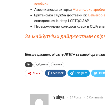
лесбійок
.
Американська акторка
Меган Фокс зробила
Британська служба доставки їжі
Deliveroo
складається із літер LGBTQQIAAP.
Переможницею конкурси краси в США впер
За майбутніми дайджестами слідку
Більше цікавого зі світу ЛГБТ+ та нашої організац
дайджест
новини
Facebook
Telegram
Twit
Share
Yuliya
24 Posts
0 Comments