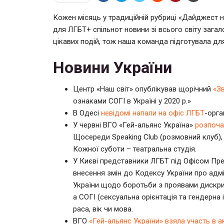
Кожен місяць у традиційній рубриці «Дайджест но
для ЛГБТ+ спільнот новини зі всього світу загал
цікавих подій, тож наша команда підготувала для
Новини України
Центр «Наш світ» опублікував щорічний
«Зв
ознаками СОГІ в Україні у 2020 р.»
В Одесі
невідомі напали на офіс ЛГБТ
-орган
У червні ВГО «Гей-альянс Україна»
розпоча
Щосереди Speaking Club (розмовний клуб), 
Кожної суботи – театральна студія.
У Києві представники ЛГБТ під Офісом П
внесення змін до Кодексу України про адм
України щодо боротьби з проявами дискрим
а СОГІ (сексуальна орієнтація та гендерна
раса, вік чи мова.
ВГО
«Гей-альянс України» взяла участь в а