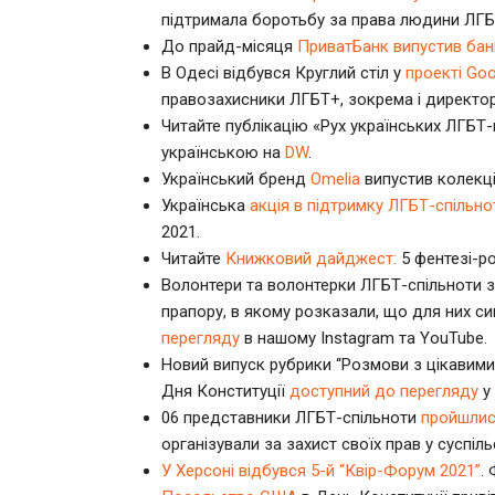
підтримала боротьбу за права людини ЛГБ
До прайд-місяця
ПриватБанк випустив банк
В Одесі відбувся Круглий стіл у
проекті Goo
правозахисники ЛГБТ+, зокрема і директор
Читайте публікацію «Рух українських ЛГБТ-в
українською на
DW
.
Український бренд
Оmelia
випустив колекці
Українська
акція в підтримку ЛГБТ-спільно
2021.
Читайте
Книжковий дайджест:
5 фентезі-ро
Волонтери та волонтерки ЛГБТ-спільноти з 
прапору, в якому розказали, що для них с
перегляду
в нашому Instagram та YouTube.
Новий випуск рубрики “Розмови з цікави
Дня Конституції
доступний до перегляду
у 
06 представники ЛГБТ-спільноти
пройшли
організували за захист своїх прав у суспільс
У Херсоні відбувся 5-й “Квір-Форум 2021”
.