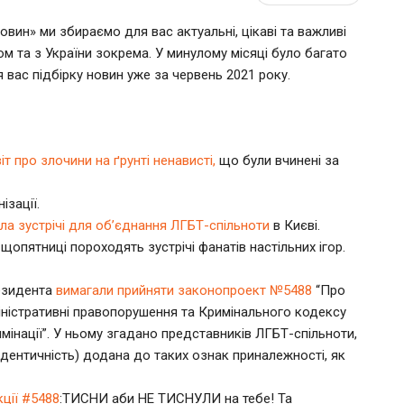
вин» ми збираємо для вас актуальні, цікаві та важливі
ом та з України зокрема. У минулому місяці було багато
 вас підбірку новин уже за червень 2021 року.
іт про злочини на ґрунті ненависті,
що були вчинені за
ізації.
ла зустрічі для об’єднання ЛГБТ-спільноти
в Києві.
щопятниці пороходять зустрічі фанатів настільних ігор.
резидента
вимагали прийняти законопроект №5488
“Про
іністративні правопорушення та Кримінального кодексу
інації”. У ньому згадано представників ЛГБТ-спільноти,
 ідентичність) додана до таких ознак приналежності, як
кції #5488
:ТИСНИ аби НЕ ТИСНУЛИ на тебе! Та