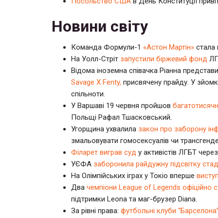
Посольство США
в День Конституції приві
Новини світу
Команда Формули-1
«Астон Мартін»
стала 
На Уолл-Стріт
запустили біржевий фонд
ЛГ
Відома іноземна співачка Ріанна представ
Savage X Fenty,
присвячену прайду. У зйомк
спільноти.
У Варшаві 19 червня пройшов
багатотисяч
Польщі Рафал Тшасковський.
Угорщина ухвалила
закон про заборону ін
змальовувати гомосексуалів чи трансгенде
Філарет виграв суд
у активістів ЛГБТ чере
УЄФА
заборонила райдужну підсвітку стад
На Олімпійських іграх у Токіо вперше
висту
Два
чемпіони League of Legends офіційно
підтримки Leona та маг-брузер Diana.
За рівні права:
футбольні клуби “Барселона”