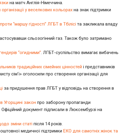
язки
на матч Англія-Німеччина.
 організації у веселкових кольорах
на знак підтримки
проти “маршу гідності” ЛГБТ в Тбілісі
та закликала владу
застосувавши сльозогінний газ. Також було затримано
гендерів “огидними”
. ЛГБТ-суспільство вимагає вибачень
льників традиційних сімейних цінностей
і представників
исту сім’ї» оголосили про створення організації для
щі
за придушення прав ЛГБТ у відповідь на створення в
 в Угорщині закон
про заборону пропаганди
. Офіційний документ підписали в Люксембурзі на
одо зміни статі
після 14 років.
коштовної медичної підтримки
ЕКО для самотніх жінок та