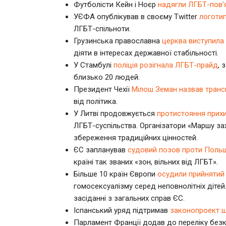
Футболісти Кейн і Ноєр
надягли ЛГБТ-пов’
УЄФА опублікував в своєму Twitter
логотип
ЛГБТ-спільноти.
Грузинська православна
церква виступила 
діяти в інтересах державної стабільності.
У Стамбулі
поліція розігнала ЛГБТ-прайд
, 
близько 20 людей.
Президент Чехії
Мілош Земан назвав транс
від політика.
У Литві продовжується
протистояння прихи
ЛГБТ-суспільства. Організатори «Маршу зах
збереження традиційних цінностей.
ЄС запланував
судовий позов проти Поль
країні так званих «зон, вільних від ЛГБТ».
Більше 10 країн Європи
осудили прийнятий
гомосексуалізму серед неповнолітніх дітей
засіданні з загальних справ ЄС.
Іспанський уряд підтримав
законопроект щ
Парламент Франції додав до переліку без