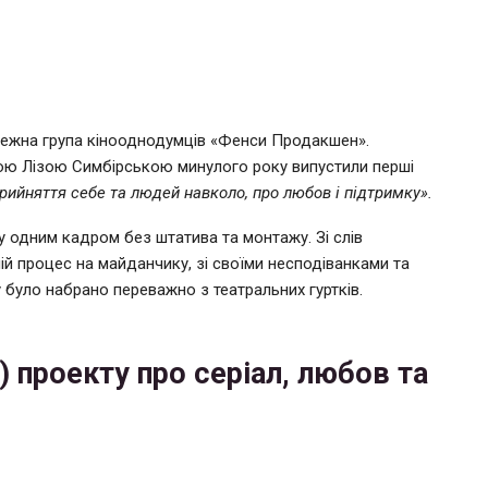
ежна група кінооднодумців «Фенси Продакшен».
ою Лізою Симбірською минулого року випустили перші
прийняття себе та людей навколо, про любов і підтримку».
ку одним кадром без штатива та монтажу. Зі слів
чій процес на майданчику, зі своїми несподіванками та
у було набрано переважно з театральних гуртків.
) проекту про серіал, любов та