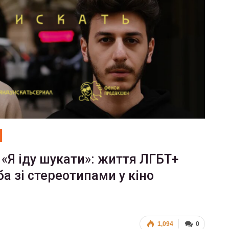
 «Я іду шукати»: життя ЛГБТ+
ьба зі стереотипами у кіно
1,094
0