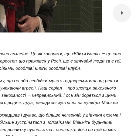
льно архаїчне. Це як говорити, що «Вбити Білла» — це кіно
реотип, що прижився у Росії, що є звичайні люди та є геї,
«Я н
фільми, особливі книги, особливі клуби.
парт
ому, що геї або лесбійки мріють відокремитися від решти
, уникаючи агресії. Наш серіал — про хлопця, закоханого
о закоханості — неправильний. І ось він бореться з цими
о родичі, друзі, випадкові зустрічні на вулицях Москви.
гладшав і думає, що більше негарний; у дівчини екзема і
більше зустрічатися з чоловіками. Візьміть будь-який
єю розвитку суспільства і покладіть його на цей сюжет.