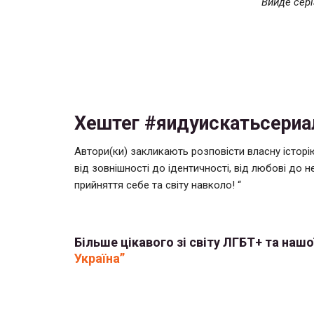
Вийде сері
Хештег #яидуискатьсериа
Автори(ки) закликають розповісти власну історі
від зовнішності до ідентичності, від любові до н
прийняття себе та світу навколо! “
Більше цікавого зі світу ЛГБТ+ та нашої
Україна”