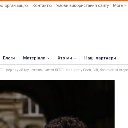
о організацію
Контакты
Умови використання сайту
More
Блоги
Матеріали
Хто ми
Наші партнери
+ серіалу «Я іду шукати»: життя ЛГБТ+ спільнот у Росії, ВІЛ, боротьба зі стер