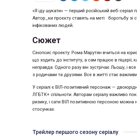
«Я іду шукати» — перший російський веб-серіал п
Автор_ки проєкту ставять на меті боротьбу зі 
інфікованих людей
.
Сюжет
Сінопсис проекту: Рома Марутян вчиться на юрис
що ходить до інституту, а сам працює в піцерії;
неправда. Одного разу він зустрічає Льошу, і все
з родичами та друзями. Все в житті стає важлив
У серіалі є ВІЛ-позитивний персонаж — двоюрід
ЛГБТК+ спільноти. Авторам серіалу важливо пока
ризику, і сати ВІЛ позитивною персоною можна 
стосунках.
Трейлер першого сезону серіалу