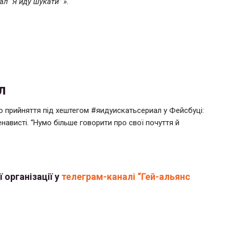
ал “Я йду шукати” ».
л
ю прийняття під хештегом #яидуискатьсериал у Фейсбуці:
енависті. “Нумо більше говорити про свої почуття й
 організації у
телеграм-каналі “Гей-альянс