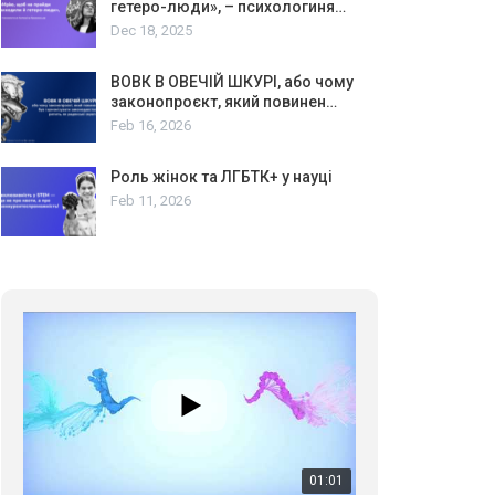
гетеро-люди», – психологиня…
Dec 18, 2025
ВОВК В ОВЕЧІЙ ШКУРІ, або чому
законопроєкт, який повинен…
Feb 16, 2026
Роль жінок та ЛГБТК+ у науці
Feb 11, 2026
01:01
17 травня IDAHO. Міжнародний день боротьби з гомофобією трансфобією і біфобія.
5/17/2020
В цьому році, пандемія та COVІD-19 не дали нам
можливості провести вуличні акції. Наше відео-
звернення про те, що навіть коли ми у різних
423 Просмотров
•
37 Нравится
•
1 Комментариев
містах та не можемо зустрінеться, ми разом. Ми
закликаємо всіх хто поділяє цінності рівності та
солідарності, приєднатися до нас. Регіональні
підрозділи ГАУ є в 16 областях України.
Разом наш голос лунає гучніше!