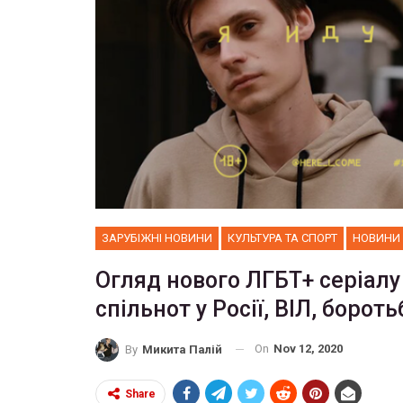
ЗАРУБІЖНІ НОВИНИ
КУЛЬТУРА ТА СПОРТ
НОВИНИ
Огляд нового ЛГБТ+ серіалу
спільнот у Росії, ВІЛ, борот
On
Nov 12, 2020
By
Микита Палій
Share