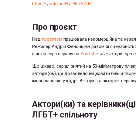
https://youtu.be/HyLl9qvSZrM
Про проєкт
Над
проєктом
працювала некомерційна та незал
Режисер Андрій Феночкінін разом зі сценаристк
пілотні серії серіалу на
YouTubе.
«Це історія про 
Що цікаво, серіал знятий на 50-міліметрову плів
авторів(ок), це дозволило ініціювати більш твор
імпровізацією у кадрі. Акторів та акторок серіал
Актори(ки) та керівники(ці
ЛГБТ+ спільноту