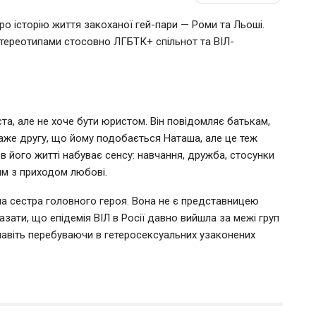
ро історію життя закоханої гей-пари — Роми та Льоші.
стереотипами стосовно ЛГБТК+ спільнот та ВІЛ-
та, але не хоче бути юристом. Він повідомляє батькам,
 каже другу, що йому подобається Наташа, але це теж
 в його житті набуває сенсу: навчання, дружба, стосунки
им з приходом любові.
на сестра головного героя. Вона не є представницею
зати, що епідемія ВІЛ в Росії давно вийшла за межі груп
навіть перебуваючи в гетеросексуальних узаконених