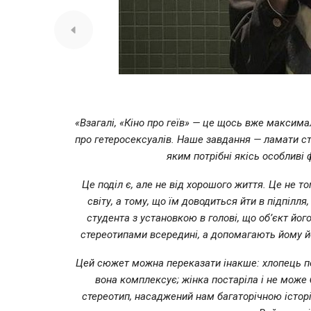
«Взагалі, «Кіно про геїв» — це щось вже максима
про гетеросексуалів. Наше завдання — ламати сте
яким потрібні якісь особливі 
Це поділ є, але не від хорошого життя. Це не т
світу, а тому, що їм доводиться йти в підпілля
студента з установкою в голові, що об’єкт йог
стереотипами всередині, а допомагають йому йог
Цей сюжет можна переказати інакше: хлопець по
вона комплексує; жінка постаріла і не може 
стереотип, насаджений нам багаторічною історі