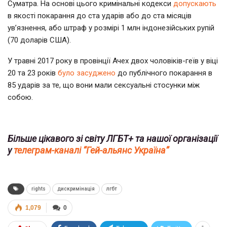
Суматра. На основі цього кримінальні кодекси
допускають
в якості покарання до ста ударів або до ста місяців
ув’язнення, або штраф у розмірі 1 млн індонезійських рупій
(70 доларів США).
У травні 2017 року в провінції Ачех двох чоловіків-геїв у віці
20 та 23 років
було засуджено
до публічного покарання в
85 ударів за те, що вони мали сексуальні стосунки між
собою.
Більше цікавого зі світу ЛГБТ+ та нашої організації
у
телеграм-каналі “Гей-альянс Україна”
rights
дискримінація
лгбт
1,079
0