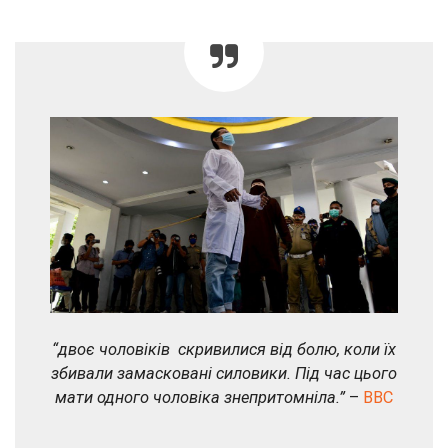
“двоє чоловіків скривилися від болю, коли їх
збивали замасковані силовики. Під час цього
мати одного чоловіка знепритомніла.”
–
BBC