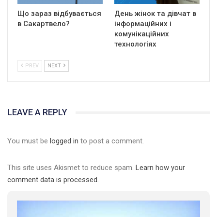
Що зараз відбувається
День жінок та дівчат в
в Сакартвело?
інформаційних і
комунікаційних
технологіях
PREV
NEXT
LEAVE A REPLY
You must be
logged in
to post a comment.
01:01
17 травня IDAHO. Міжнародний день боротьби з гомофобією трансфобією і біфобія.
This site uses Akismet to reduce spam.
Learn how your
5/17/2020
comment data is processed.
В цьому році, пандемія та COVІD-19 не дали нам можливості
провести вуличні акції. Наше відео-звернення про те, що
навіть коли ми у різних містах та не можемо зустрінеться, ми
423 Просмотров
•
37 Нравится
•
1 Комментариев
разом. Ми закликаємо всіх хто поділяє цінності рівності та