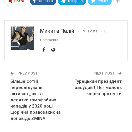
Facebook
Telegram
Twitter
Share
Микита Палій
191 Posts
0
Comments
PREV POST
NEXT POST
Більше сотні
Турецький президент
переслідувань
засудив ЛГБТ молодь
активіст_ок та
через протести
десятки гомофобних
нападів у 2020 році –
щорічна правозахисна
доповідь ZMINA