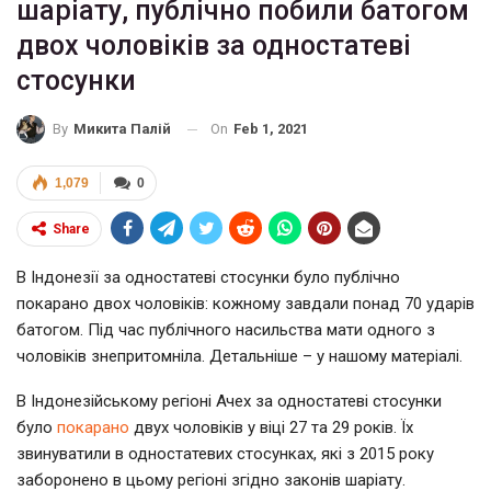
шаріату, публічно побили батогом
двох чоловіків за одностатеві
стосунки
On
Feb 1, 2021
By
Микита Палій
1,079
0
Share
В Індонезії за одностатеві стосунки було публічно
покарано двох чоловіків: кожному завдали понад 70 ударів
батогом. Під час публічного насильства мати одного з
чоловіків знепритомніла. Детальніше – у нашому матеріалі.
В Індонезійському регіоні Ачех за одностатеві стосунки
було
покарано
двух чоловіків у віці 27 та 29 років. Їх
звинуватили в одностатевих стосунках, які з 2015 року
заборонено в цьому регіоні згідно законів шаріату.