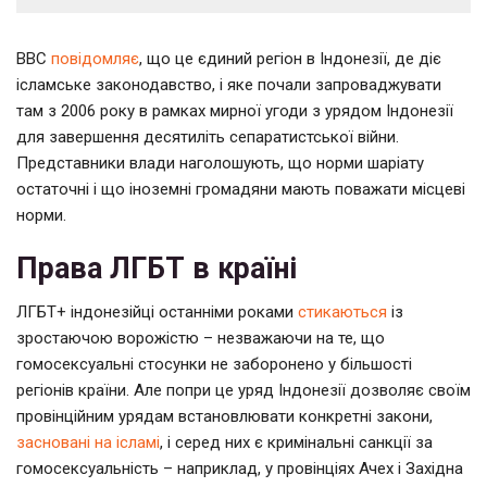
BBC
повідомляє
, що це єдиний регіон в Індонезії, де діє
ісламське законодавство, і яке почали запроваджувати
там з 2006 року в рамках мирної угоди з урядом Індонезії
для завершення десятиліть сепаратистської війни.
Представники влади наголошують, що норми шаріату
остаточні і що іноземні громадяни мають поважати місцеві
норми.
Права ЛГБТ в країні
ЛГБТ+ індонезійці останніми роками
стикаються
із
зростаючою ворожістю – незважаючи на те, що
гомосексуальні стосунки не заборонено у більшості
регіонів країни. Але попри це уряд Індонезії дозволяє своїм
провінційним урядам встановлювати конкретні закони,
засновані на ісламі
, і серед них є кримінальні санкції за
гомосексуальність – наприклад, у провінціях Ачех і Західна