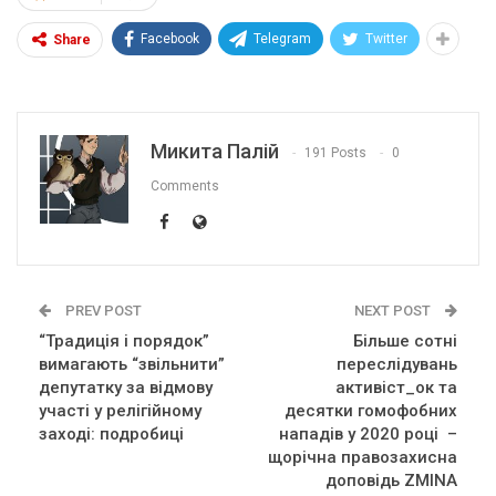
Facebook
Telegram
Twitter
Share
Микита Палій
191 Posts
0
Comments
PREV POST
NEXT POST
“Традиція і порядок”
Більше сотні
вимагають “звільнити”
переслідувань
депутатку за відмову
активіст_ок та
участі у релігійному
десятки гомофобних
заході: подробиці
нападів у 2020 році –
щорічна правозахисна
доповідь ZMINA