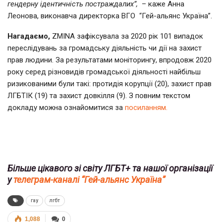
гендерну ідентичність постраждалих”,
– каже Анна
Леонова, виконавча директорка ВГО “Гей-альянс Україна”.
Нагадаємо,
ZMINA зафіксувала за 2020 рік 101 випадок
переслідувань за
громадську діяльність чи дії на захист
прав людини. За результатами моніторингу, впродовж 2020
року серед різновидів громадської діяльності найбільш
ризикованими були такі: протидія корупції (20), захист прав
ЛГБТІК (19) та захист довкілля (9). З повним текстом
докладу можна ознайомитися за
посиланням.
Більше цікавого зі світу ЛГБТ+ та нашої організації
у
телеграм-каналі “Гей-альянс Україна”
гау
лгбт
1,088
0