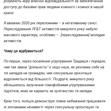
розуміють міру власної відповідальності за забезпечення
доступу до базових прав людини кожного і кожної в нашій
країні.
Я вважаю 2020 рік переломним – в негативному сенсі.
Переслідування ЛГБТ активістів минулого року набуло
масового характеру, особливо – [переслідування] молодих
активістів.
Чому це відбувається?
По-перше, через посилення
угрупування Традиція і порядок,
чия так звана “діяльність” є ніщо інше, як реклама себе на
тлі нападів на громадян, чия сексуальна орієнтація
відрізняється від більшості.
По-друге, минулого року
збільшилось залучення гомофобними угрупуваннями
підлітків, яких не карають за хуліганство та напади.
Крім того, поліція демонструє повне небажання працювати
зі злочинами ненависті через сексуальну орієнтацію та