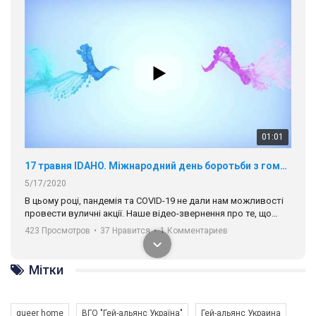
01:01
17 травня IDAHO. Міжнародний день боротьби з гомофобією трансфобією і біфобія.
5/17/2020
В цьому році, пандемія та COVІD-19 не дали нам можливості
провести вуличні акції. Наше відео-звернення про те, що
навіть коли ми у різних містах та не можемо зустрінеться, ми
423 Просмотров
•
37 Нравится
•
1 Комментариев
разом. Ми закликаємо всіх хто поділяє цінності рівності та
солідарності, приєднатися до нас. Регіональні підрозділи
ГАУ є в 16 областях України.
Разом наш голос лунає гучніше!
Мітки
queer home
ВГО "Гей-альянс Україна"
Гей-альянс Украина