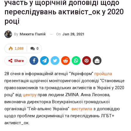
участь у щорічній доповіді щодо
переслідувань активіст_ок у 2020
році
On
Jan 28, 2021
By
Микита Палій
1,088
0
Share
28 січня в інформаційній агенції “Укрінформ”
пройшла
презентація щорічної моніторингової доповіді “Становище
правозахисників та громадських активістів в Україні у 2020
році” від
центру
прав людини ZMINA. Анна Леонова,
виконавча директорка Всеукраїнської громадської
організації “Гей-альянс Україна”
виступила
з доповіддю
щодо проблем дискримінації та переслідувань ЛГБТ+
активіст_ок.