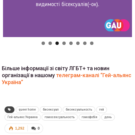
Більше інформації зі світу ЛГБТ+ та новин
організації в нашому
телеграм-каналі “Гей-альянс
Україна”
queer home
бисексуал
бисексуальность
гей
Гей-альянс Украина
гомосексуальность
гомофобія
день
1,292
0