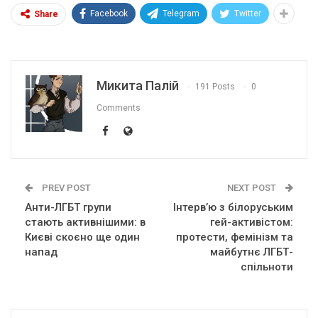
Facebook
Telegram
Twitter
Share
Микита Палій
191 Posts
0
Comments
PREV POST
NEXT POST
Анти-ЛГБТ групи
Інтерв’ю з білоруським
стають активнішими: в
гей-активістом:
Києві скоєно ще один
протести, фемінізм та
напад
майбутнє ЛГБТ-
спільноти