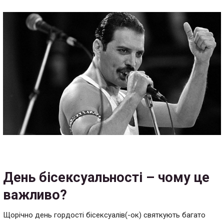
День бісексуальності – чому це
важливо?
Щорічно день гордості бісексуалів(-ок) святкують багато