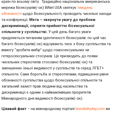
країн по всьому світу. Традиційно національна американська
мережа бісексуалів(-ок) BiNet USA святкує
тиждень
обізнаності
щодо бісексуальності, проводить чисельні заходи
та конференції.
Мета – звернути увагу до проблем
дискримінації, сприяти прийняттю бісексуальної
спільноти у суспільстві.
У цей день багато уваги
приділяється питанням ідентичності бісексуалів: по цей час
багато бісексуалів(-ок) відчувають тиск з боку суспільства та
вимогу “зробити вибір” щодо гомосексуальних чи
гетеросексуальних стосунків. Це призводить до появи
чисельних стереотипів стосовно бісексуалів(-ок) та
зменшенню їхньої видимості у суспільстві та серед ЛГБТ+
спільноти. Саме боротьба зі стереотипами, підвищення рівня
обізнаності суспільства щодо бісексуальної спільноти та
загальний захист прав людини від насильства та
дискримінації є одним з найважливіших пріоритетів
Міжнародного дня видимості бісексуалів(-ок).
Цікавий факт
– на міжнародному порталі
bivisibilityday.com
ви