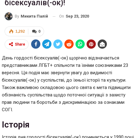
бісексуалів(-ок)!
On
Sep 23, 2020
By
Микита Палій
1,292
0
Share
День гордості бісексуалів(-ок) щорічно відзначається
представниками ЛГБТ+ спільноти та їхніми союзниками 23
вересня. Ця подія має звернути увагу до видимості
бісексуалів(-ок) у суспільстві, до їхньої історії та культури.
Також важливою складовою цього свята є мета підвищити
обізнаність суспільства щодо поточної ситуації з захисту
прав людини та боротьби з дискримінацією за ознаками
СОГІ.
Історія
Історія дня гордості бісексуалів(-ок) починається у 1990 році