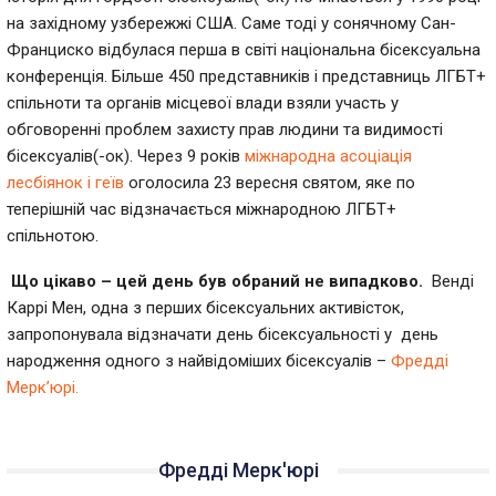
на західному узбережжі США. Саме тоді у сонячному Сан-
Франциско відбулася перша в світі національна бісексуальна
конференція. Більше 450 представників і представниць ЛГБТ+
спільноти та органів місцевої влади взяли участь у
обговоренні проблем захисту прав людини та видимості
бісексуалів(-ок). Через 9 років
міжнародна асоціація
лесбіянок і геїв
оголосила 23 вересня святом, яке по
теперішній час відзначається міжнародною ЛГБТ+
спільнотою.
Що цікаво – цей день був обраний не випадково.
Венді
Каррі Мен, одна з перших бісексуальних активісток,
запропонувала відзначати день бісексуальності у день
народження одного з найвідоміших бісексуалів –
Фредді
Мерк’юрі.
Фредді Мерк'юрі