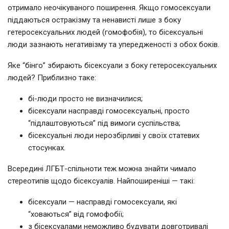
отримало неочікуваного поширення. Якщо гомосексуали
піддаються остракізму та ненависті лише з боку
гетеросексуальних людей (гомофобія), то бісексуальні
люди зазнають негативізму та упередженості з обох боків.
Яке “бінго” збирають бісексуали з боку гетеросексуальних
людей? Приблизно таке:
бі-люди просто не визначилися;
бісексуали насправді гомосексуальні, просто
“підлаштовуються” під вимоги суспільства;
бісексуальні люди нерозбірливі у своїх статевих
стосунках.
Всередині ЛГБТ-спільноти теж можна знайти чимало
стереотипів щодо бісексуалів. Найпоширеніші — такі:
бісексуали — насправді гомосексуали, які
“ховаються” від гомофобії;
з бісексуалами неможливо будувати довготривалі