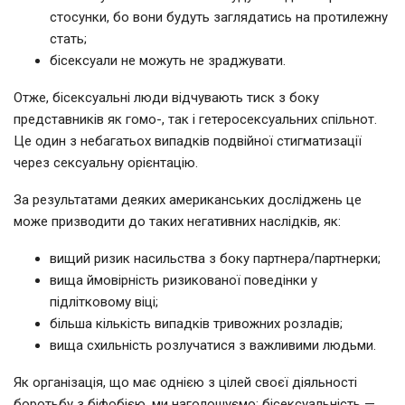
стосунки, бо вони будуть заглядатись на протилежну
стать;
бісексуали не можуть не зраджувати.
Отже, бісексуальні люди відчувають тиск з боку
представників як гомо-, так і гетеросексуальних спільнот.
Це один з небагатьох випадків подвійної стигматизації
через сексуальну орієнтацію.
За результатами деяких американських досліджень це
може призводити до таких негативних наслідків, як:
вищий ризик насильства з боку партнера/партнерки;
вища ймовірність ризикованої поведінки у
підлітковому віці;
більша кількість випадків тривожних розладів;
вища схильність розлучатися з важливими людьми.
Як організація, що має однією з цілей своєї діяльності
боротьбу з біфобією, ми наголошуємо: бісексуальність —