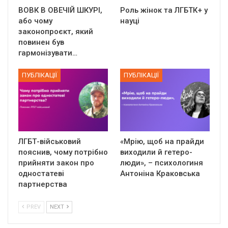
ВОВК В ОВЕЧІЙ ШКУРІ,
Роль жінок та ЛГБТК+ у
або чому
науці
законопроєкт, який
повинен був
гармонізувати…
ПУБЛІКАЦІЇ
ПУБЛІКАЦІЇ
ЛГБТ-військовий
«Мрію, щоб на прайди
пояснив, чому потрібно
виходили й гетеро-
прийняти закон про
люди», – психологиня
одностатеві
Антоніна Краковська
партнерства
PREV
NEXT