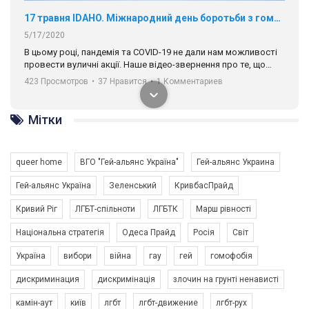
17 травня IDAHO. Міжнародний день боротьби з гомофобією трансфобією і біфобія.
5/17/2020
В цьому році, пандемія та COVІD-19 не дали нам можливості
провести вуличні акції. Наше відео-звернення про те, що
навіть коли ми у різних містах та не можемо зустрінеться, ми
423 Просмотров
•
37 Нравится
•
1 Комментариев
разом. Ми закликаємо всіх хто поділяє цінності рівності та
солідарності, приєднатися до нас. Регіональні підрозділи
ГАУ є в 16 областях України.
Мітки
Разом наш голос лунає гучніше!
queer home
ВГО "Гей-альянс Україна"
Гей-альянс Украина
Гей-альянс Україна
Зеленський
КривбасПрайд
Кривий Ріг
ЛГБТ-спільноти
ЛГБТК
Марш рівності
Національна стратегія
Одеса Прайд
Росія
Світ
Україна
вибори
війна
гау
гей
гомофобія
00:58
дискриминация
дискримінація
злочин на грунті ненависті
Зупинимо насильство проти ЛГБТ в Україні! Stop violence against LGBT in Ukraine!
камін-аут
київ
лгбт
лгбт-движение
лгбт-рух
6/30/2017