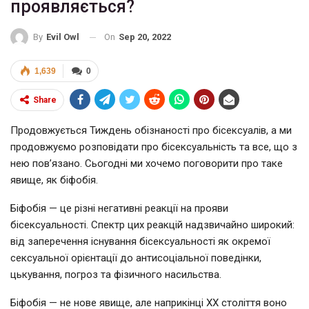
проявляється?
On
Sep 20, 2022
By
Evil Owl
1,639
0
Share
Продовжується Тиждень обізнаності про бісексуалів, а ми
продовжуємо розповідати про бісексуальність та все, що з
нею пов’язано. Сьогодні ми хочемо поговорити про таке
явище, як біфобія.
Біфобія — це різні негативні реакції на прояви
бісексуальності. Спектр цих реакцій надзвичайно широкий:
від заперечення існування бісексуальності як окремої
сексуальної орієнтації до антисоціальної поведінки,
цькування, погроз та фізичного насильства.
Біфобія — не нове явище, але наприкінці ХХ століття воно