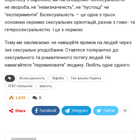
не хвороба, не “невизначеність”, не “пустощі” чи
“експерименти”. Бісексуальність — це одна з трьох
основних окремих сексуальних орієнтацій, разом з гомо- та
гетеросексуальністю. І це є нормою.
Тому ми закликаємо: не навішуйте ярликів на людей через
їхні сексуальні уподобання. Ставтеся толерантно до
сексуального та романтичного потягу людей. Не
намагайтеся “перевиховати” людину. Любіть одне одного.
бісексуальність
біфобія
Гей-альянс Україна
ЛГБТ-спільноти
рівність
1,639
0
Facebook
Telegram
Twitter
Share