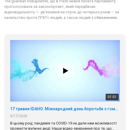
Тhe guardian повідомляє, що в Італії нижня палата парламенту
проголосовала за законопроект, який передбачає
відповідальність — ув'язнення на строк до чотирьох років — за
насильство проти ЛГБТ+ людей, а також людей з обмеженими…
01:01
17 травня IDAHO. Міжнародний день боротьби з гомофобією трансфобією і біфобія.
5/17/2020
В цьому році, пандемія та COVІD-19 не дали нам можливості
провести вуличні акції. Наше відео-звернення про те, що