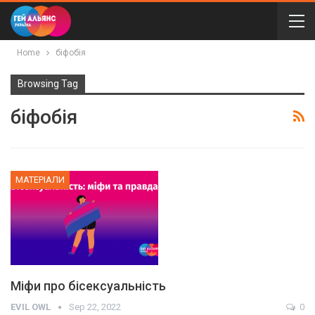
Home
біфобія
Browsing Tag
біфобія
МАТЕРІАЛИ
Міфи про бісексуальність
EVIL OWL
Sep 22, 2022
0