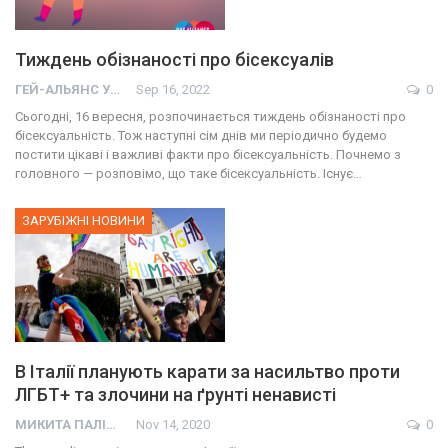
Тиждень обізнаності про бісексуалів
ГЕЙ-АЛЬЯНС УКРАИНА
Sep 16, 2022
0
Сьогодні, 16 вересня, розпочинається тиждень обізнаності про
бісексуальність. Тож наступні сім днів ми періодично будемо
постити цікаві і важливі факти про бісексуальність. Почнемо з
головного — розповімо, що таке бісексуальність. Існує…
ЗАРУБІЖНІ НОВИНИ
В Італії планують карати за насильтво проти
ЛГБТ+ та злочини на ґрунті ненависті
МИКИТА ПАЛІЙ
Nov 14, 2020
0