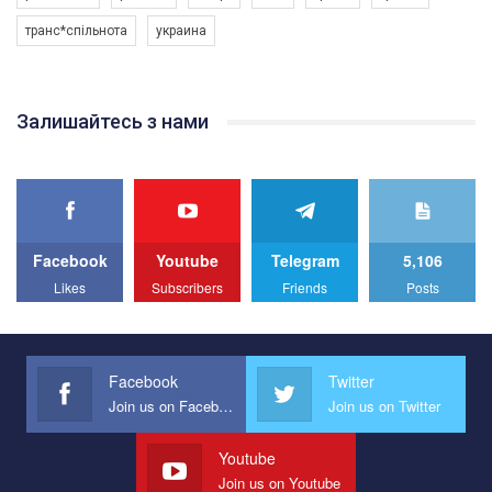
програму з боротьби з насильством проти ЛГБТ в Україні.
транс*спільнота
украина
Якщо ти хочеш підтримати нас - просто натисни "лайк" під
відео.
Team of Gay Alliance Ukraine participates in a competition for the
Залишайтесь з нами
best video, representing programme for the development of
organization. The competition is organized by inetrnational
organization PACT.
We appeal to your support and ask to help us implement our plan
to combat violence against LGBT people in Ukraine.
Facebook
Youtube
Telegram
5,106
All you have to do is to press "Like" below the video.
Likes
Subscribers
Friends
Posts
Эмоционально сильный ролик от команды "Гей-альянс
Украина", который принимает участие в конкурсе
международной организации PACT на лучший ролик,
представляющий программу развития организации.
Facebook
Twitter
Join us on Facebook
Join us on Twitter
Мы просим вас поддержать нас и помочь нам реализовать
наш план по борьбе с насилием и дискриминацией на почве
СОГИ в Украине.
Youtube
Join us on Youtube
Все, что вам нужно сделать - это зайти на наш канал YouTube