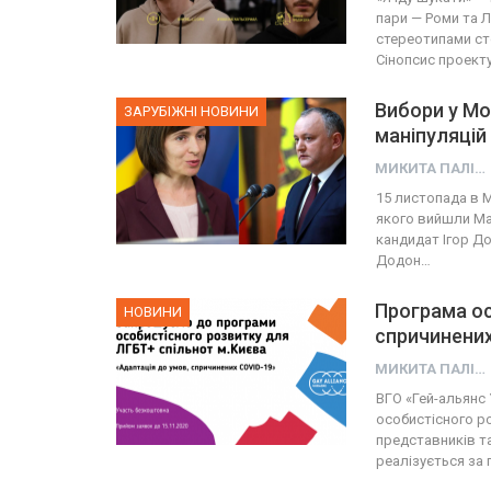
пари — Роми та Л
стереотипами ст
Сінопсис проект
Вибори у Мо
ЗАРУБІЖНІ НОВИНИ
маніпуляцій
МИКИТА ПАЛІЙ
15 листопада в М
якого вийшли Мая
кандидат Ігор До
Додон…
Програма ос
НОВИНИ
спричинених
МИКИТА ПАЛІЙ
ВГО «Гей-альянс
особистісного р
представників т
реалізується за