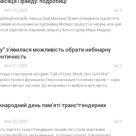
 місяця Прайду: подробиці
Nov 25, 2020
0
shingtonblade, перша леді Меланія Трамп планувала підсвітити
овими кольорами на підтримку Місяця гордості в червні, але цей
алося здійснити. Керівник апарату Білого дому Марк Медоус
uty” з’явилася можливість обрати небінарну
ентичність
Nov 21, 2020
0
пада стартували продажі “Call of Duty: Black Ops Cold War” -
омої ігрової франшизи. Персоналізація головних героїв — одна
ливостей цієї частини. До можливості вибрати ім'я, місто,
жнародний день пам’яті транс*гендерних
Nov 20, 2020
0
ють пам'ять транс*гендерних людей, які стали жертвами
і трансфобії та дискримінації. Щорічно проєкт Transrespect