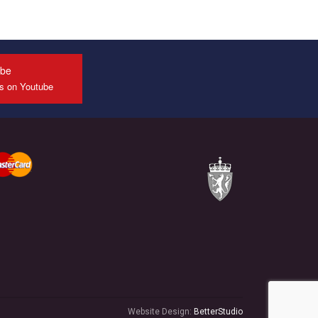
ube
us on Youtube
Website Design:
BetterStudio