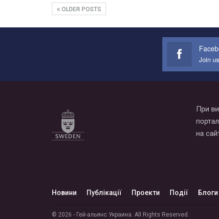
OLDER POSTS
Faceb
Join u
При ви
портал
на сай
Новини
Публікації
Проекти
Події
Блоги
© 2026 - Гей-альянс Украина. All Rights Reserved.