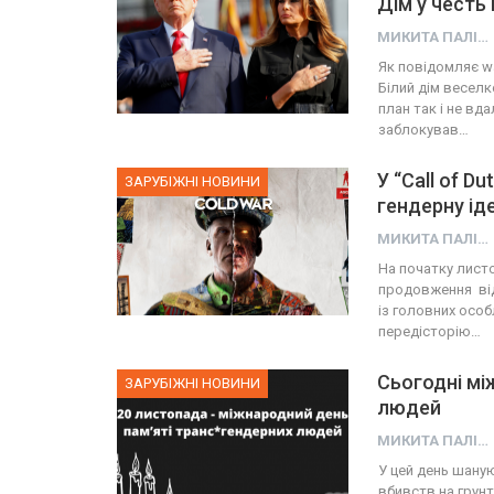
Дім у честь
МИКИТА ПАЛІЙ
Як повідомляє wa
Білий дім веселк
план так і не вд
заблокував…
У “Call of D
ЗАРУБІЖНІ НОВИНИ
гендерну ід
МИКИТА ПАЛІЙ
На початку листо
продовження від
із головних особ
передісторію…
Сьогодні мі
ЗАРУБІЖНІ НОВИНИ
людей
МИКИТА ПАЛІЙ
У цей день шану
вбивств на грунт