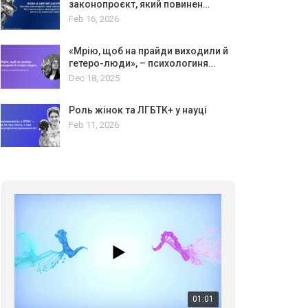
законопроєкт, який повинен…
Feb 16, 2026
«Мрію, щоб на прайди виходили й
гетеро-люди», – психологиня…
Dec 18, 2025
Роль жінок та ЛГБТК+ у науці
Feb 11, 2026
01:01