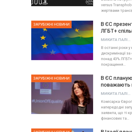
versus Transpho
жертвами транс
В ЄС презен
ЗАРУБІЖНІ НОВИНИ
ЛГБТ+ спіл
МИКИТА ПАЛІЙ
В останні роки у
дискримінації за
понад 43% ЛГБТ+ 
покращення…
В ЄС плануют
ЗАРУБІЖНІ НОВИНИ
поважають 
МИКИТА ПАЛІЙ
Комісарка Європ
напередодні запу
заявила, що ті к
фінансових та…
В Італії пл