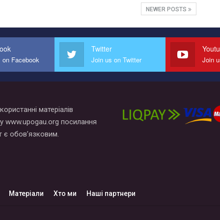
NEWER POSTS
ook
Twitter
Yout
s on Facebook
Join us on Twitter
Join 
користанні матеріалів
у www.upogau.org посилання
т є обов’язковим.
Матеріали
Хто ми
Наші партнери