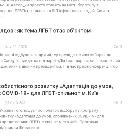
ьоші. Автор_ки проєкту ставять на меті боротьбу зі
осовно ЛГБТК+ спільнот та ВІЛ-інфікованих людей. Сюжет
у:…
лдові: як тема ЛГБТ стає об’єктом
Nov 12, 2020
0
олдові відбудеться другий тур президентських виборів, до
 Санду, кандидатка від партії «Дія і солідарність», і незалежний
дон, який є діючим президентом. Під час прес-конференції Ігор
обистісного розвитку «Адаптація до умов,
 СOVID-19» для ЛГБТ-спільнот м. Київ
Nov 7, 2020
0
 Україна» оголошує про початок відбору на програму
озвитку «Адаптація до умов, спричинених COVID-19» для
а представниць ЛГБТ+ спільнот міста Київ. Програма
 підтримки Шведської…