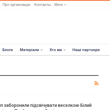
Про організацію
Контакты
More
Блоги
Матеріали
Хто ми
Наші партнери
п заборонили підсвічувати веселкою Білий