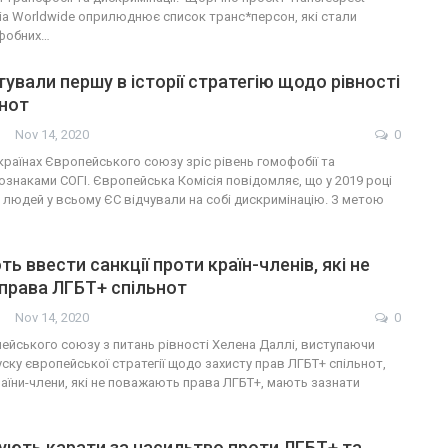
bia Worldwide оприлюднює список транс*персон, які стали
фобних…
тували першу в історії стратегію щодо рівності
ьнот
Nov 14, 2020
0
 країнах Європейського союзу зріс рівень гомофобії та
 ознаками СОГІ. Європейська Комісія повідомляє, що у 2019 році
людей у ​​всьому ЄС відчували на собі дискримінацію. З метою
ь ввести санкції проти країн-членів, які не
права ЛГБТ+ спільнот
Nov 14, 2020
0
ейського союзу з питань рівності Хелена Даллі, виступаючи
ску європейської стратегії щодо захисту прав ЛГБТ+ спільнот,
раїни-члени, які не поважають права ЛГБТ+, мають зазнати
анують карати за насильтво проти ЛГБТ+ та