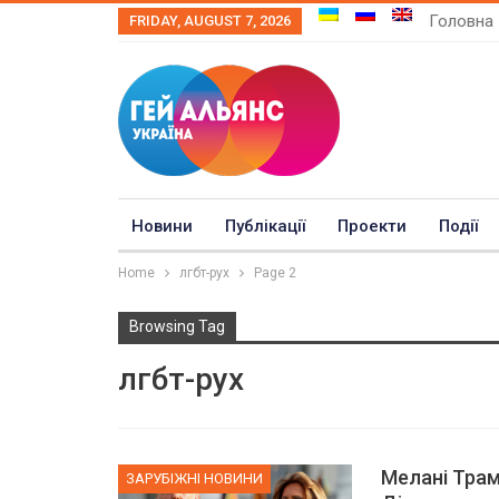
Головна
FRIDAY, AUGUST 7, 2026
Новини
Публікації
Проекти
Події
Home
лгбт-рух
Page 2
Browsing Tag
лгбт-рух
Мелані Трам
ЗАРУБІЖНІ НОВИНИ