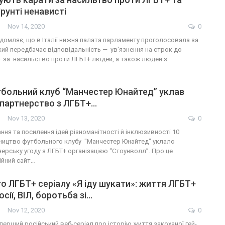
рунті ненависті
Nov 14, 2020
0
ідомляє, що в Італії нижня палата парламенту проголосовала за
кий передбачає відповідальність — ув'язнення на строк до
— за насильство проти ЛГБТ+ людей, а також людей з
тбольний клуб “Манчестер Юнайтед” уклав
 партнерство з ЛГБТ+…
Nov 13, 2020
0
ня та посилення ідей різноманітності й інклюзивності 10
ництво футбольного клубу "Манчестер Юнайтед" уклало
нерську угоду з ЛГБТ+ організацією “Стоунволл”. Про це
ійний сайт…
о ЛГБТ+ серіалу «Я іду шукати»: життя ЛГБТ+
осії, ВІЛ, боротьба зі…
Nov 12, 2020
0
 перший російський веб-серіал про історію життя закоханої гей-