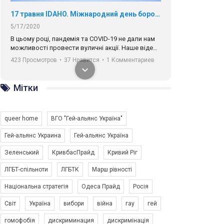
17 травня IDAHO. Міжнародний день боротьби з гомофобією трансфобією і біфобія.
5/17/2020
В цьому році, пандемія та COVІD-19 не дали нам
можливості провести вуличні акції. Наше відео-
звернення про те, що навіть коли ми у різних
423 Просмотров
•
37 Нравится
•
1 Комментариев
містах та не можемо зустрінеться, ми разом. Ми
закликаємо всіх хто поділяє цінності рівності та
солідарності, приєднатися до нас. Регіональні
Мітки
підрозділи ГАУ є в 16 областях України.
Разом наш голос лунає гучніше!
queer home
ВГО "Гей-альянс Україна"
Гей-альянс Украина
Гей-альянс Україна
Зеленський
КривбасПрайд
Кривий Ріг
00:58
ЛГБТ-спільноти
ЛГБТК
Марш рівності
Національна стратегія
Одеса Прайд
Росія
Зупинимо насильство проти ЛГБТ в Україні! Stop violence against LGBT in Ukraine!
6/30/2017
Світ
Україна
вибори
війна
гау
гей
Емоційний та вражаючий промо-ролік на
гомофобія
дискриминация
дискримінація
конкурс PACT, який представляє програму "Гей-