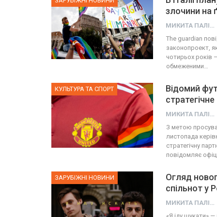
ЗАРУБІЖНІ НОВИНИ
злочини на ґ
МИКИТА ПАЛІЙ
Тhe guardian пов
законопроект, я
чотирьох років 
обмеженими…
Відомий фу
КУЛЬТУРА ТА СПОРТ
стратегічне
МИКИТА ПАЛІЙ
З метою просуван
листопада керів
стратегічну парт
повідомляє офіц
Огляд новог
ЗАРУБІЖНІ НОВИНИ
спільнот у Р
МИКИТА ПАЛІЙ
«Я іду шукати» —