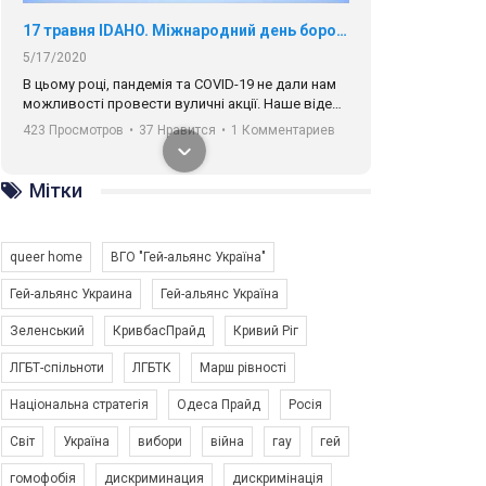
17 травня IDAHO. Міжнародний день боротьби з гомофобією трансфобією і біфобія.
5/17/2020
В цьому році, пандемія та COVІD-19 не дали нам
можливості провести вуличні акції. Наше відео-
звернення про те, що навіть коли ми у різних
423 Просмотров
•
37 Нравится
•
1 Комментариев
містах та не можемо зустрінеться, ми разом. Ми
закликаємо всіх хто поділяє цінності рівності та
солідарності, приєднатися до нас. Регіональні
Мітки
підрозділи ГАУ є в 16 областях України.
Разом наш голос лунає гучніше!
queer home
ВГО "Гей-альянс Україна"
Гей-альянс Украина
Гей-альянс Україна
Зеленський
КривбасПрайд
Кривий Ріг
00:58
ЛГБТ-спільноти
ЛГБТК
Марш рівності
Національна стратегія
Одеса Прайд
Росія
Зупинимо насильство проти ЛГБТ в Україні! Stop violence against LGBT in Ukraine!
6/30/2017
Світ
Україна
вибори
війна
гау
гей
Емоційний та вражаючий промо-ролік на
гомофобія
дискриминация
дискримінація
конкурс PACT, який представляє програму "Гей-