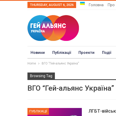
Головна
Про 
THURSDAY, AUGUST 6, 2026
Новини
Публікації
Проекти
Події
Home
ВГО “Гей-альянс Україна”
Browsing Tag
ВГО “Гей-альянс Україна”
ЛГБТ-військ
ПУБЛІКАЦІЇ