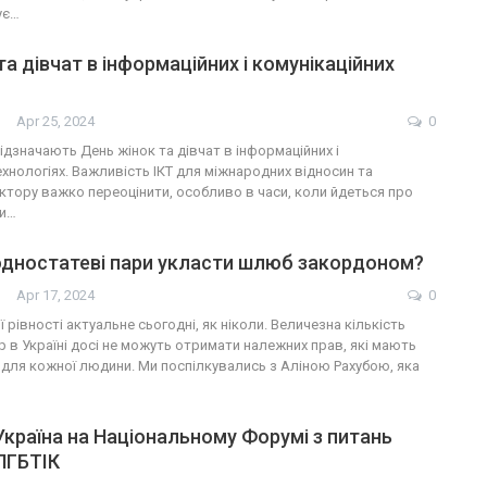
ує…
та дівчат в інформаційних і комунікаційних
Apr 25, 2024
0
 відзначають День жінок та дівчат в інформаційних і
ехнологіях. Важливість ІКТ для міжнародних відносин та
ктору важко переоцінити, особливо в часи, коли йдеться про
ни…
одностатеві пари укласти шлюб закордоном?
Apr 17, 2024
0
рівності актуальне сьогодні, як ніколи. Величезна кількість
 в Україні досі не можуть отримати належних прав, які мають
 для кожної людини. Ми поспілкувались з Аліною Рахубою, яка
Україна на Національному Форумі з питань
ЛГБТІК