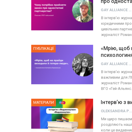
про односта
GAY ALLIANCE UKRAINE
В інтерв’ю журна
юридичними проб
цивільних партне
журналіст Рома
«Мрію, щоб 
ПУБЛІКАЦІЇ
психологиня
GAY ALLIANCE UKRAINE
В інтерв’ю журна
важливим для ЛГ
журналіст Роман
ВГО «Гей-Альянс
Інтерв’ю з 
МАТЕРІАЛИ
OLEKSANDRA PRESS
Ми щиро пишаємос
розділяють наші 
коли це видавниц