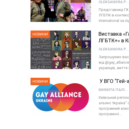
OLEKSANDRA PRESS
Представниці ГА
ЛГБТІК в контекс
International за
Виставка «Га
НОВИНИ
ЛГБТК+» в К
OLEKSANDRA PRESS
Запрошуємо вас н
від @gay_alliance
українців, життя
У ВГО “Гей-а
НОВИНИ
МИКИТА ПАЛІЙ
Київський регіон
альянс Україна” 
програмний асис
програмної…