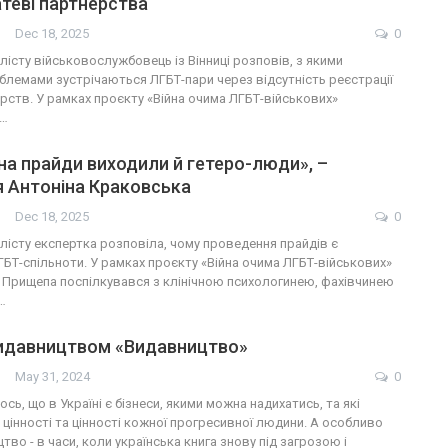
теві партнерства
Dec 18, 2025
0
лісту військовослужбовець із Вінниці розповів, з якими
лемами зустрічаються ЛГБТ-пари через відсутність реєстрації
рств. У рамках проєкту «Війна очима ЛГБТ-військових»
н…
на прайди виходили й гетеро-люди», –
 Антоніна Краковська
Dec 18, 2025
0
лісту експертка розповіла, чому проведення прайдів є
БТ-спільноти. У рамках проєкту «Війна очима ЛГБТ-військових»
 Прищепа поспілкувався з клінічною психологинею, фахівчинею
…
видавництвом «Видавництво»
May 31, 2024
0
ь, що в Україні є бізнеси, якими можна надихатись, та які
цінності та цінності кожної прогресивної людини. А особливо
тво - в часи, коли українська книга знову під загрозою і