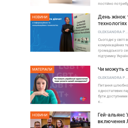
постійно потреб
День жінок 
НОВИНИ
технологіях
OLEKSANDRA PRESS
Сьогодні у світі
комунікаційних т
громадського се
підтримку Украї
Чи можуть 
МАТЕРІАЛИ
OLEKSANDRA PRESS
Питання шлюбної 
одностатевих пар
бути доступними
є…
Гей-альянс 
НОВИНИ
включення 