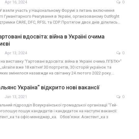
Apr 16, 2024
0
У взяли участь у Національному Форумі з питань включення
ті Гуманітарного Реагування в Україні, організованому OutRight
 підтримки CARE, DFC, RFSL та CDP. Протягом двох днів ділились…
ртовані вдосвіта: війна в Україні очима
иєві
Apr 13, 2024
0
а виставку “Гартовані вдосвіта: війна в Україні очима ЛГБТК+”
_ukraine вже 18 квітня! 30 портретів, 30 історій українок та
 яких змінилося назавжди на світанку 24 лютого 2022 року.…
льянс Україна” відкрито нові вакансії
Jan 13, 2021
0
альний підрозділ Всеукраїнської громадської організації “Гей-
оголошує пошук кандидатів і кандидаток на наступні вакансії:
тент_ка та офіс-менеджер_ка. Обов'язки: Асистент_ка з