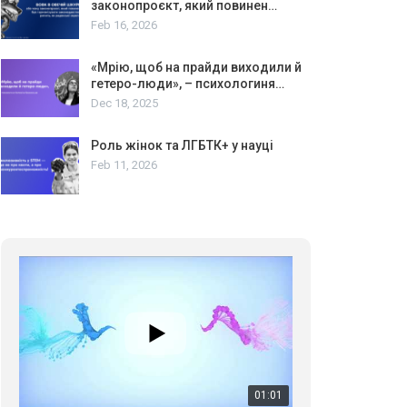
законопроєкт, який повинен…
Feb 16, 2026
«Мрію, щоб на прайди виходили й
гетеро-люди», – психологиня…
Dec 18, 2025
Роль жінок та ЛГБТК+ у науці
Feb 11, 2026
01:01