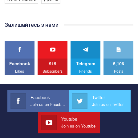
Якщо ти хочеш підтримати нас - просто натисни "лайк" під
відео.
Team of Gay Alliance Ukraine participates in a competition for the
Залишайтесь з нами
best video, representing programme for the development of
organization. The competition is organized by inetrnational
organization PACT.
We appeal to your support and ask to help us implement our plan
to combat violence against LGBT people in Ukraine.
Facebook
919
Telegram
5,106
All you have to do is to press "Like" below the video.
Likes
Subscribers
Friends
Posts
Эмоционально сильный ролик от команды "Гей-альянс
Украина", который принимает участие в конкурсе
международной организации PACT на лучший ролик,
представляющий программу развития организации.
Facebook
Twitter
Join us on Facebook
Join us on Twitter
Мы просим вас поддержать нас и помочь нам реализовать
наш план по борьбе с насилием и дискриминацией на почве
СОГИ в Украине.
Youtube
Join us on Youtube
Все, что вам нужно сделать - это зайти на наш канал YouTube
по этой ссылке и поставить лайк под видео.