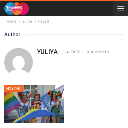
Home
Yuliya
Page 2
Author
YULIYA
24 POSTS
0 COMMENTS
НОВИНИ