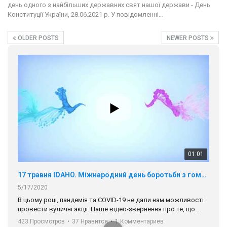
день одного з найбільших державних свят нашої держави - День
Конституції України, 28.06.2021 р. У повідомленні…
OLDER POSTS
NEWER POSTS
01:01
17 травня IDAHO. Міжнародний день боротьби з гомофобією трансфобією і біфобія.
5/17/2020
В цьому році, пандемія та COVІD-19 не дали нам можливості
провести вуличні акції. Наше відео-звернення про те, що
навіть коли ми у різних містах та не можемо зустрінеться, ми
423 Просмотров
•
37 Нравится
•
1 Комментариев