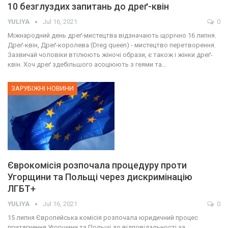
10 безглуздих запитань до дреґ-квін
YULIYA
Jul 16, 2021
0
Міжнародний день дреґ-мистецтва відзначають щорічно 16 липня.
Дреґ-квін, Дреґ-королева (Dreg queen) - мистецтво перетворення.
Зазвичай чоловіки втілюють жіночі образи, є також і жінки дреґ-
квін. Хоч дреґ здебільшого асоціюють з геями та…
ЗАРУБІЖНІ НОВИНИ
Єврокомісія розпочала процедуру проти
Угорщини та Польщі через дискримінацію
ЛГБТ+
YULIYA
Jul 16, 2021
0
15 липня Європейська комісія розпочала юридичний процес
притягнення Угорщини та Польщі до відповідальності за