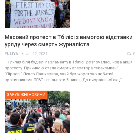
Масовий протест в Тбілісі з вимогою відставки
уряду через смерть журналіста
YULIYA
Jul 12, 2021
0
11 липня біля будівлі парламенту в Тбілісі розпочалась нова акція
протесту. Причиною стала смерть оператора телекомпанії
“Пірвелі” Лексо Лашкарава, який був жорстоко побитий
противниками ЛГБТ+ спільноти 5 липня. До вчорашньої акції…
ЗАРУБІЖНІ НОВИНИ