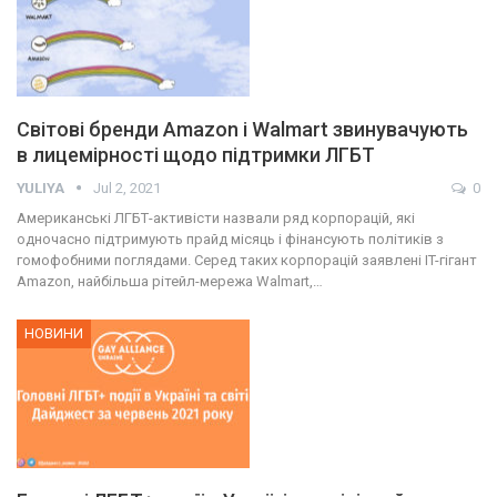
Світові бренди Amazon і Walmart звинувачують
в лицемірності щодо підтримки ЛГБТ
YULIYA
Jul 2, 2021
0
Американські ЛГБТ-активісти назвали ряд корпорацій, які
одночасно підтримують прайд місяць і фінансують політиків з
гомофобними поглядами. Серед таких корпорацій заявлені IT-гігант
Amazon, найбільша рітейл-мережа Walmart,…
НОВИНИ