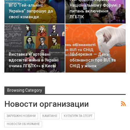
ВГО “Гей-альянс
Національному Форумі з
Україна” запрошує до
питань включення
своєї команди…
ЛГБТІК
Виставка «Гартовані
10 березня — День
вдосвіта: війна в Україні
обізнаності про ВІЛ та
очима ЛГБТК+» в Києві
СНІД у жінок
Browsing Category
Новости организации
ЗАРУБІЖНІ НОВИНИ
КАМПАНІЇ
КУЛЬТУРА ТА СПОРТ
НОВОСТИ ОБ УКРАИНЕ