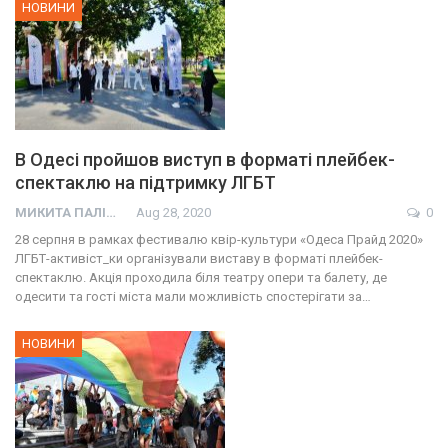
НОВИНИ
В Одесі пройшов виступ в форматі плейбек-
спектаклю на підтримку ЛГБТ
МИКИТА ПАЛІЙ
Aug 28, 2020
0
28 серпня в рамках фестивалю квір-культури «Одеса Прайд 2020»
ЛГБТ-активіст_ки організували виставу в форматі плейбек-
спектаклю. Акція проходила біля театру опери та балету, де
одесити та гості міста мали можливість спостерігати за…
НОВИНИ