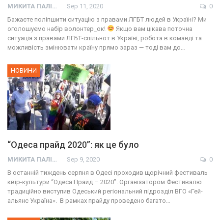
МИКИТА ПАЛІЙ
Sep 11, 2020
0
Бажаєте поліпшити ситуацію з правами ЛГБТ людей в Україні? Ми
оголошуємо набір волонтер_ок!
Якщо вам цікава поточна
ситуація з правами ЛГБТ-спільнот в Україні, робота в команді та
можливість змінювати країну прямо зараз — тоді вам до…
НОВИНИ
“Одеса прайд 2020”: як це було
МИКИТА ПАЛІЙ
Sep 9, 2020
0
В останній тиждень серпня в Одесі проходив щорічний фестиваль
квір-культури “Одеса Прайд – 2020”. Організатором Фестивалю
традиційно виступив Одеський регіональний підрозділ ВГО «Гей-
альянс Україна». В рамках прайду проведено багато…