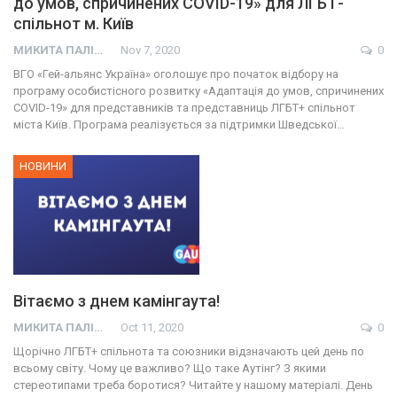
до умов, спричинених СOVID-19» для ЛГБТ-
спільнот м. Київ
МИКИТА ПАЛІЙ
Nov 7, 2020
0
ВГО «Гей-альянс Україна» оголошує про початок відбору на
програму особистісного розвитку «Адаптація до умов, спричинених
COVID-19» для представників та представниць ЛГБТ+ спільнот
міста Київ. Програма реалізується за підтримки Шведської…
НОВИНИ
Вітаємо з днем камінгаута!
МИКИТА ПАЛІЙ
Oct 11, 2020
0
Щорічно ЛГБТ+ спільнота та союзники відзначають цей день по
всьому світу. Чому це важливо? Що таке Аутінг? З якими
стереотипами треба боротися? Читайте у нашому матеріалі. День