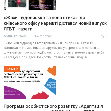
«Жахи, чудовиська та нова етика»: до
київського офісу нарешті дістався новий випуск
ЛГБТ+ газети…
МИКИТА ПАЛІЙ
Nov 27, 2020
0
Київський підрозділ ГАУ отримав 27-й номер ЛГБТ+ газети
«Stonewall». Номер вийшов друком ще у вересні, але логістика
шкутильгає, тож про події минулого літа читатимемо зараз - якби
на згадку. Про ОдесаПрайд-2020 та навколишні події в…
НОВИНИ
Програма особистісного розвитку «Адаптація