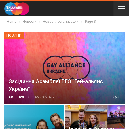
Home
Новости
Новости организации
Page 3
НОВИНИ
Засідання Асамблеї ВГО “Гей-альянс
Україна”
EVIL OWL
Feb 20, 2025
0
Гей-альянс Україна на