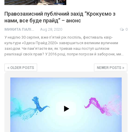
Правозахисний публічний захід “Крокуємо з
нами, все буде прайд” – анонс
01:01
МИКИТА ПАЛІЙ
Aug 28, 2020
0
У неділю 30 серпня, вже п’ятий рік поспіль, фестиваль квір-
17 травня IDAHO. Міжнародний день боротьби з гомофобією трансфобією і біфобія.
культури «Одеса Прайд 2020» завершиться великим вуличним
5/17/2020
заходом. Чи пам’ятаєте ви, як тривав наш поступ шляхом
реалізації своїх прав? У 2016 році, попри погрози й заборони, ми…
В цьому році, пандемія та COVІD-19 не дали нам можливості
провести вуличні акції. Наше відео-звернення про те, що
навіть коли ми у різних містах та не можемо зустрінеться, ми
424 Просмотров
•
37 Нравится
•
1 Комментариев
OLDER POSTS
NEWER POSTS
разом. Ми закликаємо всіх хто поділяє цінності рівності та
солідарності, приєднатися до нас. Регіональні підрозділи
ГАУ є в 16 областях України.
Разом наш голос лунає гучніше!