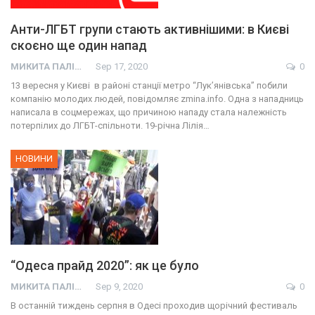
Анти-ЛГБТ групи стають активнішими: в Києві
скоєно ще один напад
МИКИТА ПАЛІЙ
Sep 17, 2020
0
13 вересня у Києві в районі станції метро “Лук’янівська” побили
компанію молодих людей, повідомляє zmina.info. Одна з нападниць
написала в соцмережах, що причиною нападу стала належність
потерпілих до ЛГБТ-спільноти. 19-річна Лілія…
НОВИНИ
“Одеса прайд 2020”: як це було
МИКИТА ПАЛІЙ
Sep 9, 2020
0
В останній тиждень серпня в Одесі проходив щорічний фестиваль