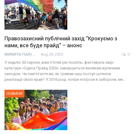
Правозахисний публічний захід “Крокуємо з
нами, все буде прайд” – анонс
МИКИТА ПАЛІЙ
Aug 28, 2020
0
У неділю 30 серпня, вже п’ятий рік поспіль, фестиваль квір-
культури «Одеса Прайд 2020» завершиться великим вуличним
заходом. Чи пам’ятаєте ви, як тривав наш поступ шляхом
реалізації своїх прав? У 2016 році, попри погрози й заборони, ми…
НОВИНИ