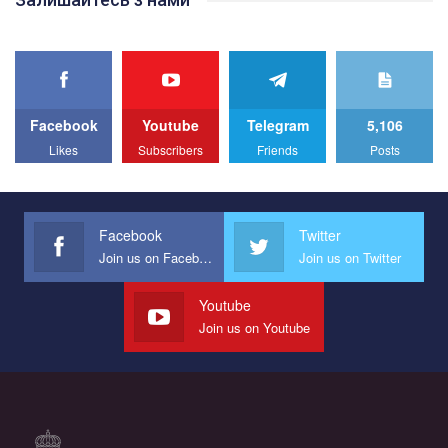
best video, representing programme for the development of
organization. The competition is organized by inetrnational
organization PACT.
We appeal to your support and ask to help us implement our plan
to combat violence against LGBT people in Ukraine.
Facebook
Youtube
Telegram
5,106
All you have to do is to press "Like" below the video.
Likes
Subscribers
Friends
Posts
Эмоционально сильный ролик от команды "Гей-альянс
Украина", который принимает участие в конкурсе
международной организации PACT на лучший ролик,
представляющий программу развития организации.
Facebook
Twitter
Join us on Facebook
Join us on Twitter
Мы просим вас поддержать нас и помочь нам реализовать
наш план по борьбе с насилием и дискриминацией на почве
СОГИ в Украине.
Youtube
Join us on Youtube
Все, что вам нужно сделать - это зайти на наш канал YouTube
по этой ссылке и поставить лайк под видео.