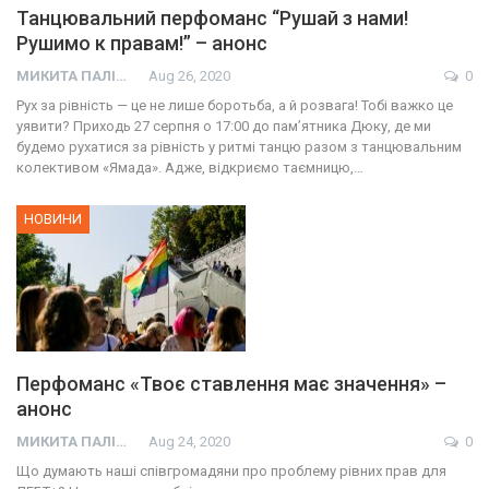
Танцювальний перфоманс “Рушай з нами!
Рушимо к правам!” – анонс
МИКИТА ПАЛІЙ
Aug 26, 2020
0
Рух за рівність — це не лише боротьба, а й розвага! Тобі важко це
уявити? Приходь 27 серпня о 17:00 до пам’ятника Дюку, де ми
будемо рухатися за рівність у ритмі танцю разом з танцювальним
колективом «Ямада». Адже, відкриємо таємницю,…
НОВИНИ
Перфоманс «Твоє ставлення має значення» –
анонс
МИКИТА ПАЛІЙ
Aug 24, 2020
0
Що думають наші співгромадяни про проблему рівних прав для