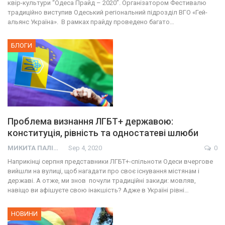
квір-культури “Одеса Прайд – 2020”. Організатором Фестивалю
традиційно виступив Одеський регіональний підрозділ ВГО «Гей-
альянс Україна». В рамках прайду проведено багато…
БЛОГИ
Проблема визнання ЛГБТ+ державою:
конституція, рівність та одностатеві шлюби
МИКИТА ПАЛІЙ
Sep 4, 2020
0
Наприкінці серпня представники ЛГБТ+-спільноти Одеси вчергове
вийшли на вулиці, щоб нагадати про своє існування містянам і
державі. А отже, ми знов почули традиційні закиди: мовляв,
навіщо ви афішуєте свою інакшість? Адже в Україні рівні…
НОВИНИ