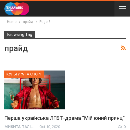
Home
прайд
Page 3
Browsing Tag
прайд
КУЛЬТУРА ТА СПОРТ
Перша українська ЛГБТ-драма “Мій юний принц”
МИКИТА ПАЛІЙ
Oct 10, 2020
0