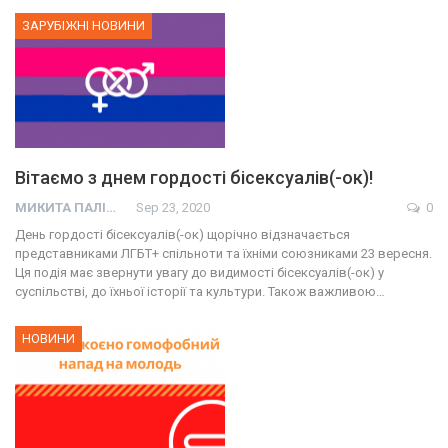
ЗАРУБІЖНІ НОВИНИ
Вітаємо з днем гордості бісексуалів(-ок)!
МИКИТА ПАЛІЙ
Sep 23, 2020
0
День гордості бісексуалів(-ок) щорічно відзначається
представниками ЛГБТ+ спільноти та їхніми союзниками 23 вересня.
Ця подія має звернути увагу до видимості бісексуалів(-ок) у
суспільстві, до їхньої історії та культури. Також важливою…
НОВИНИ