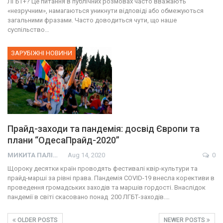
ЛГБТ+? Це питання в публічних розмовах часто вважають
«незручним», намагаються уникнути відповіді або обмежуються
загальними фразами. Часто доводиться чути, що наше
суспільство…
ЗАРУБІЖНІ НОВИНИ
Прайд-заходи та пандемія: досвід Європи та
плани “ОдесаПрайд-2020”
МИКИТА ПАЛІЙ
Aug 14, 2020
0
Щороку десятки країн проводять фестивалі квір-культури та
прайд-марші за рівні права. Пандемія COVID-19 внесла корективи в
проведення громадських заходів та маршів гордості. Внаслідок
пандемії в світі скасовано понад 200 ЛГБТ-заходів.…
OLDER POSTS
NEWER POSTS