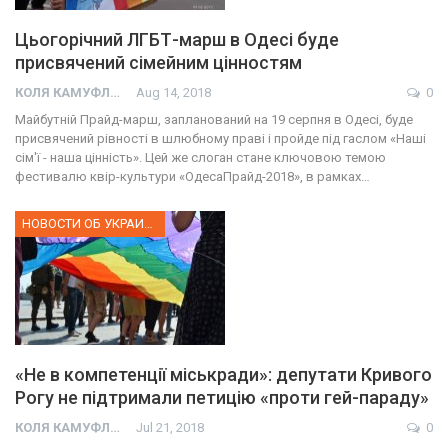
Цьогорічний ЛГБТ-марш в Одесі буде
присвячений сімейним цінностям
КОЛЯ КАМУФЛЯЖ
Aug 14, 2018
0
Майбутній Прайд-марш, запланований на 19 серпня в Одесі, буде
присвячений рівності в шлюбному праві і пройде під гаслом «Наші
сім'ї - наша цінність». Цей же слоган стане ключовою темою
фестивалю квір-культури «ОдесаПрайд-2018», в рамках…
НОВОСТИ ОБ УКРАИНЕ
«Не в компетенції міськради»: депутати Кривого
Рогу не підтримали петицію «проти гей-параду»
КОЛЯ КАМУФЛЯЖ
Jul 21, 2018
0