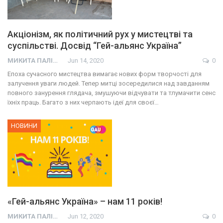
Акціонізм, як політичний рух у мистецтві та
суспільстві. Досвід “Гей-альянс Україна”
МИКИТА ПАЛІЙ
Jun 14, 2020
0
Епоха сучасного мистецтва вимагає нових форм творчості для
залучення уваги людей. Тепер митці зосередилися над завданням
повного занурення глядача, змушуючи відчувати та тлумачити сенс
їхніх праць. Багато з них черпають ідеї для своєї…
НОВИНИ
«Гей-альянс Україна» – нам 11 років!
МИКИТА ПАЛІЙ
Jun 12, 2020
0