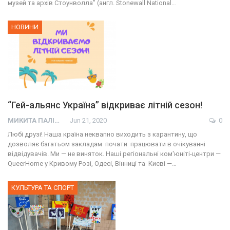
музей та архів Стоунволла” (англ. Stonewall National…
НОВИНИ
“Гей-альянс Україна” відкриває літній сезон!
МИКИТА ПАЛІЙ
Jun 21, 2020
0
Любі друзі! Наша країна неквапно виходить з карантину, що
дозволяє багатьом закладам почати працювати в очікуванні
відвідувачів. Ми — не виняток. Наші регіональні ком'юніті-центри —
QueerHome у Кривому Розі, Одесі, Вінниці та Києві —…
КУЛЬТУРА ТА СПОРТ