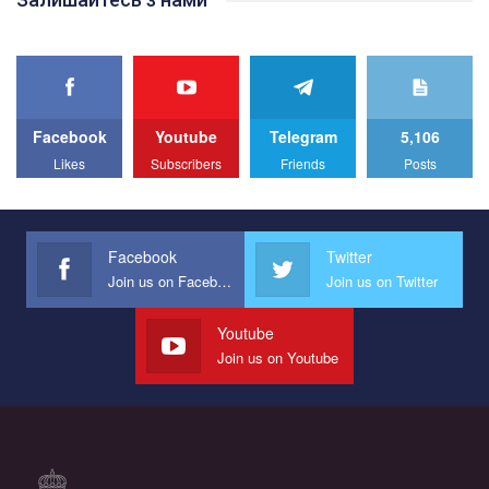
best video, representing programme for the development of
organization. The competition is organized by inetrnational
organization PACT.
We appeal to your support and ask to help us implement our plan
to combat violence against LGBT people in Ukraine.
Facebook
Youtube
Telegram
5,106
All you have to do is to press "Like" below the video.
Likes
Subscribers
Friends
Posts
Эмоционально сильный ролик от команды "Гей-альянс
Украина", который принимает участие в конкурсе
международной организации PACT на лучший ролик,
представляющий программу развития организации.
Facebook
Twitter
Join us on Facebook
Join us on Twitter
Мы просим вас поддержать нас и помочь нам реализовать
наш план по борьбе с насилием и дискриминацией на почве
СОГИ в Украине.
Youtube
Join us on Youtube
Все, что вам нужно сделать - это зайти на наш канал YouTube
по этой ссылке и поставить лайк под видео.