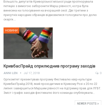
Більшість депутатів Криворізької міської ради проігнорувала
петицію з вимогою заборонити Марш рівності, котра була
винесена на голосування на вчорашній сесії. Дві третини з
присутніх народних обранців відмовилися голосувати про долю
скарги.…
НОВИНИ
КривбасПрайд оприлюднив програму заходів
ANNI LEN
Jul 17, 2018
0
Оргкомітет презентував програму Фестивалю квір-культури
КривбасПрайд-2018, який проходитиме в Кривому Розі з 20 по 22
липня і завершиться Маршем рівності на підтримку прав для ЛГБТ.
Зміст і графік заходів фестивалю його команда опублікувала…
NEWER POSTS