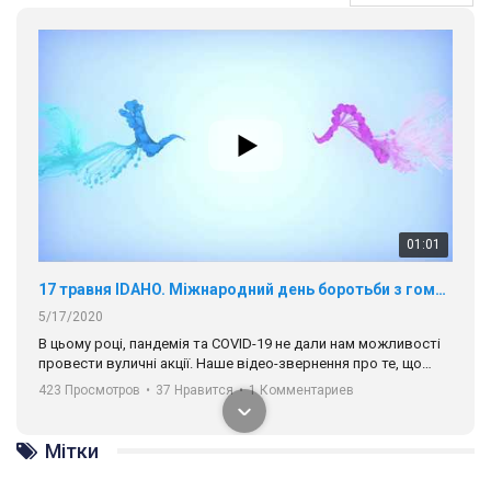
01:01
17 травня IDAHO. Міжнародний день боротьби з гомофобією трансфобією і біфобія.
5/17/2020
В цьому році, пандемія та COVІD-19 не дали нам можливості
провести вуличні акції. Наше відео-звернення про те, що
навіть коли ми у різних містах та не можемо зустрінеться, ми
423 Просмотров
•
37 Нравится
•
1 Комментариев
разом. Ми закликаємо всіх хто поділяє цінності рівності та
солідарності, приєднатися до нас. Регіональні підрозділи
ГАУ є в 16 областях України.
Мітки
Разом наш голос лунає гучніше!