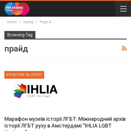
Home
прайд
Page 4
Browsing Tag
прайд
КУЛЬТУРА ТА СПОРТ
Марафон музеїв історії ЛГБТ: Міжнародний архів
історії ЛГБТ руху в Амстердамі “IHLIA LGBT