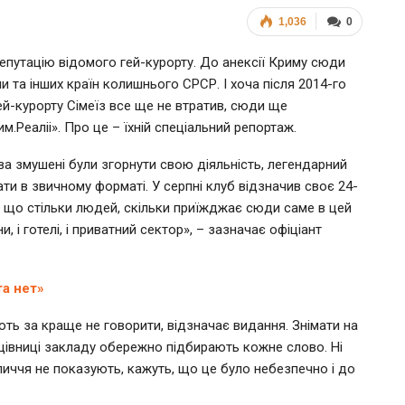
1,036
0
епутацію відомого гей-курорту. До анексії Криму сюди
 та інших країн колишнього СРСР. І хоча після 2014-го
гей-курорту Сімеїз все ще не втратив, сюди ще
.Реаліі». Про це – їхній спеціальний репортаж.
а змушені були згорнути свою діяльність, легендарний
ти в звичному форматі. У серпні клуб відзначив своє 24-
му що стільки людей, скільки приїжджає сюди саме в цей
, і готелі, і приватний сектор», – зазначає офіціант
а нет»
ють за краще не говорити, відзначає видання. Знімати на
цівниці закладу обережно підбирають кожне слово. Ні
обличчя не показують, кажуть, що це було небезпечно і до