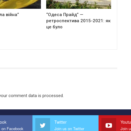
ла війна”
“Одеса Прайд” —
ретроспектива 2015-2021: як
це було
your comment data is processed.
ook
Twitter
Yout
s on Facebook
Join us on Twitter
Join 