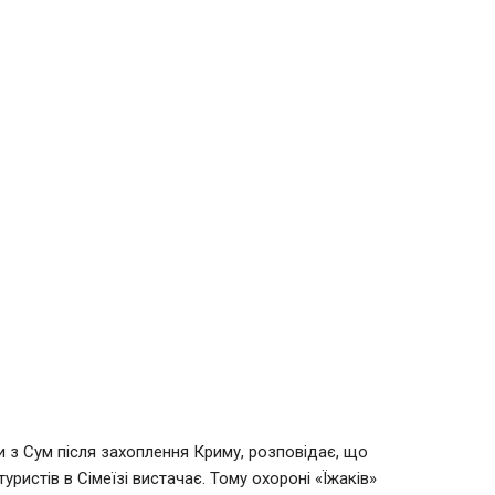
 з Сум після захоплення Криму, розповідає, що
ристів в Сімеїзі вистачає. Тому охороні «Їжаків»