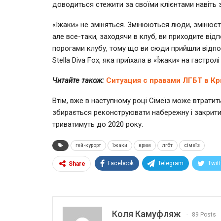
доводиться стежити за своїми клієнтами навіть
«Їжаки» не зміняться. Змінюються люди, змінюєт
але все-таки, заходячи в клуб, ви приходите відп
порогами клубу, тому що ви сюди прийшли відпоч
Stella Diva Fox, яка приїхала в «Їжаки» на гастрол
Читайте також:
Ситуация с правами ЛГБТ в Кр
Втім, вже в наступному році Сімеїз може втратит
збирається реконструювати набережну і закрити 
триватимуть до 2020 року.
гей-курорт
їжаки
крим
лгбт
сімеїз
Facebook
Telegram
Twit
Share
Коля Камуфляж
89 Posts