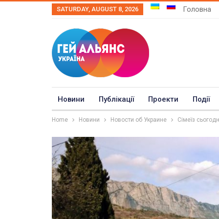
Головна
SATURDAY, AUGUST 8, 2026
Новини
Публікації
Проекти
Події
Home
Новини
Новости об Украине
Сімеїз сьогодн