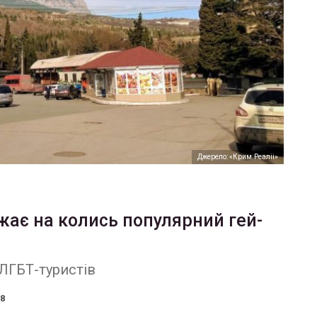
Джерело: «Крим.Реаліі»
джає на колись популярний гей-
ЛГБТ-туристів
18