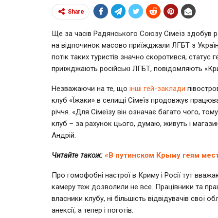
Share
Ще за часів Радянського Союзу Сімеїз здобув р
на відпочинок масово приїжджали ЛГБТ з України
потік таких туристів значно скоротився, статус 
приїжджають російські ЛГБТ, повідомляють «Крим
Незважаючи на те, що
інші гей-заклади
півостров
клуб «Їжаки» в селищі Сімеїз продовжує працюва
річчя. «Для Сімеїзу він означає багато чого, то
клуб – за рахунок цього, думаю, живуть і магазини
Андрій.
Читайте також:
«В путинском Крыму геям мест
Про гомофобні настрої в Криму і Росії тут вважа
камеру теж дозволили не все. Працівники та пра
власники клубу, ні більшість відвідувачів свої 
анексії, а тепер і поготів.