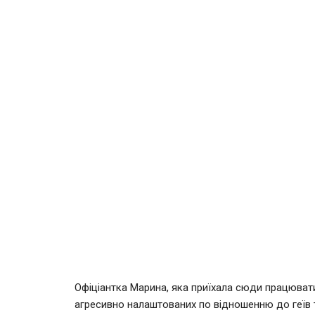
Офіціантка Марина, яка приїхала сюди працювати
агресивно налаштованих по відношенню до геїв ту