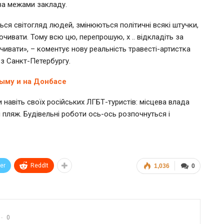
 за межами закладу.
ься світогляд людей, змінюються політичні всякі штучки,
очивати. Тому всю цю, перепрошую, х .. відкладіть за
ивати», – коментує нову реальність травесті-артистка
і з Санкт-Петербургу.
ыму и на Донбасе
и навіть своїх російських ЛГБТ-туристів: місцева влада
пляж. Будівельні роботи ось-ось розпочнуться і
ter
ReddIt
1,036
0
0