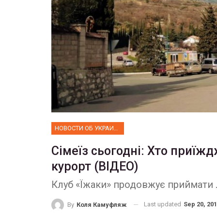
НОВОСТИ ОБ УКРАИНЕ
Сімеїз сьогодні: Хто приїж
курорт (ВІДЕО)
Клуб «Їжаки» продовжує приймати 
Last updated
Sep 20, 20
By
Коля Камуфляж