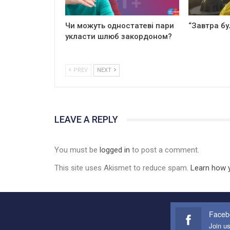
Чи можуть одностатеві пари
“Завтра бу
укласти шлюб закордоном?
PREV
NEXT
LEAVE A REPLY
You must be
logged in
to post a comment.
This site uses Akismet to reduce spam.
Learn how 
Faceb
Join u