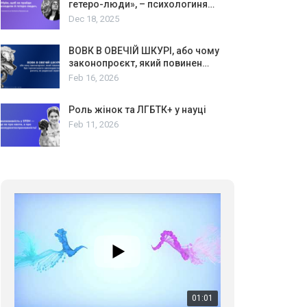
гетеро-люди», – психологиня…
Dec 18, 2025
ВОВК В ОВЕЧІЙ ШКУРІ, або чому
законопроєкт, який повинен…
Feb 16, 2026
Роль жінок та ЛГБТК+ у науці
Feb 11, 2026
01:01
17 травня IDAHO. Міжнародний день боротьби з гомофобією трансфобією і біфобія.