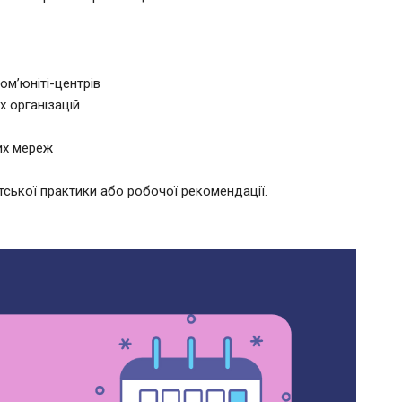
ом’юніті-центрів
х організацій
их мереж
ської практики або робочої рекомендації.