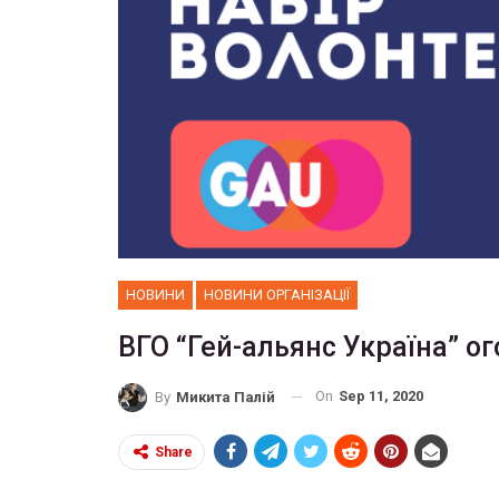
НОВИНИ
НОВИНИ ОРГАНІЗАЦІЇ
ВГО “Гей-альянс Україна” о
On
Sep 11, 2020
By
Микита Палій
Share