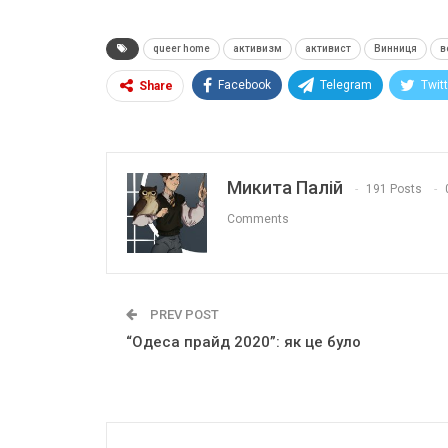
queer home
активизм
активист
Винниця
в
Facebook
Telegram
Twit
Share
Микита Палій
191 Posts
Comments
PREV POST
“Одеса прайд 2020”: як це було