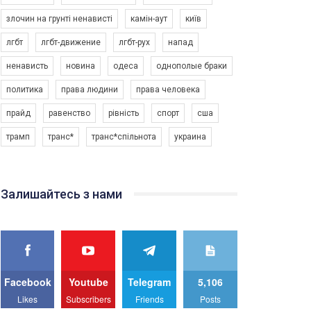
альянс Україна" з протидії насильству проти
1.9K Просмотров
•
226 Нравится
•
5 Комментариев
злочин на грунті ненависті
камін-аут
київ
ЛГБТ в Україні.
лгбт
лгбт-движение
лгбт-рух
напад
Ми просимо вашої підтримки, щоб реалізувати
нашу програму з боротьби з насильством проти
ненависть
новина
одеса
однополые браки
ЛГБТ в Україні.
политика
права людини
права человека
Якщо ти хочеш підтримати нас - просто натисни
"лайк" під відео.
прайд
равенство
рівність
спорт
сша
Team of Gay Alliance Ukraine participates in a
трамп
транс*
транс*спільнота
украина
competition for the best video, representing
programme for the development of organization.
The competition is organized by inetrnational
organization PACT.
Залишайтесь з нами
We appeal to your support and ask to help us
implement our plan to combat violence against
LGBT people in Ukraine.
All you have to do is to press "Like" below the
video.
Facebook
Youtube
Telegram
5,106
Эмоционально сильный ролик от команды "Гей-
Likes
Subscribers
Friends
Posts
альянс Украина", который принимает участие в