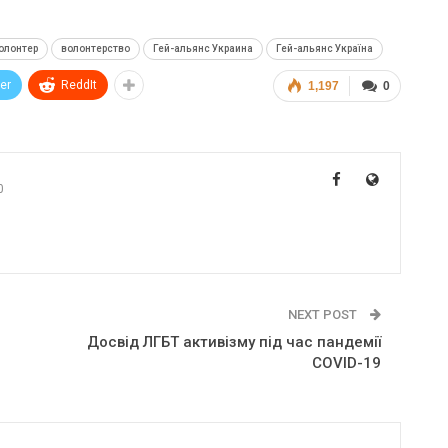
олонтер
волонтерство
Гей-альянс Украина
Гей-альянс Україна
ter
ReddIt
1,197
0
0
NEXT POST
Досвід ЛГБТ активізму під час пандемії
СOVID-19