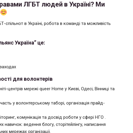
равами ЛГБТ людей в Україні? Ми
Т-спільнот в Україні, робота в команді та можливість
ьянс Україна” це:
-заходах
ості для волонтерів
ті-центрів мережі queer Home у Києві, Одесі, Вінниці та
участь у волонтерському таборі, організація прайд-
торинг, комунікація та досвід роботи у сфері НГО .
х навичок: ведення блогу, сторітейлінгу, написання
них мережах організації.