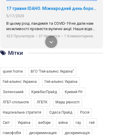
17 травня IDAHO. Міжнародний день боротьби з гомофобією трансфобією і біфобія.
5/17/2020
В цьому році, пандемія та COVІD-19 не дали нам
можливості провести вуличні акції. Наше відео-
звернення про те, що навіть коли ми у різних
423 Просмотров
•
37 Нравится
•
1 Комментариев
містах та не можемо зустрінеться, ми разом. Ми
закликаємо всіх хто поділяє цінності рівності та
солідарності, приєднатися до нас. Регіональні
Мітки
підрозділи ГАУ є в 16 областях України.
Разом наш голос лунає гучніше!
queer home
ВГО "Гей-альянс Україна"
Гей-альянс Украина
Гей-альянс Україна
Зеленський
КривбасПрайд
Кривий Ріг
00:58
ЛГБТ-спільноти
ЛГБТК
Марш рівності
Національна стратегія
Одеса Прайд
Росія
Зупинимо насильство проти ЛГБТ в Україні! Stop violence against LGBT in Ukraine!
6/30/2017
Світ
Україна
вибори
війна
гау
гей
Емоційний та вражаючий промо-ролік на
гомофобія
дискриминация
дискримінація
конкурс PACT, який представляє програму "Гей-