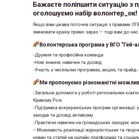
Бажаєте поліпшити ситуацію з п
оголошуємо набір волонтер_ок!
Якщо вам цікава поточна ситуація з правами ЛГБ
змінювати країну прямо зараз — тоді вам до нас.
Волонтерська програма у ВГО “Гей-ал
-Дружня та професійна команда
-Нові знання, навички та досвід
-Участь у чисельних програмах, акціях, та прайд
Ми пропонуємо різноманітні можлив
-Загальна допомога у роботі регіональних ком’юні
Кривому Розі.
-Підтримка всеукраїнських програм організації: 
заходів та досвід активізму.
-Практичні навички на громадських заходах: моні
– Можливість реалізації журналістських та творчи
новин та статей на онлайн платформах та соціаль