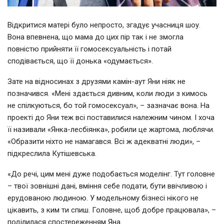
Відкритися матері було непросто, згадує учасниця шоу.
Вона впевнена, що мама до цих пір так і не змогла
повністю прийняти її гомосексуальність і потай
сподівається, що її донька «одумається».
Зате на відносинах з друзями камін-аут Яни ніяк не
позначився. «Мені здається дивним, коли люди з кимось
не спілкуються, бо той гомосексуал», – зазначає вона. На
проекті до Яни теж всі поставилися належним чином. І хоча
її називали «Янка-лесбіянка», робили це жартома, люблячи.
«Образити ніхто не намагався. Всі ж адекватні люди», –
підкреслила Кутішевська.
«До речі, цим мені дуже подобається моделінг. Тут головне
– твої зовнішні дані, вміння себе подати, бути ввічливою і
ерудованою людиною. У модельному бізнесі нікого не
цікавить, з ким ти спиш. Головне, щоб добре працювала», –
поділилася спостереженням Яна.