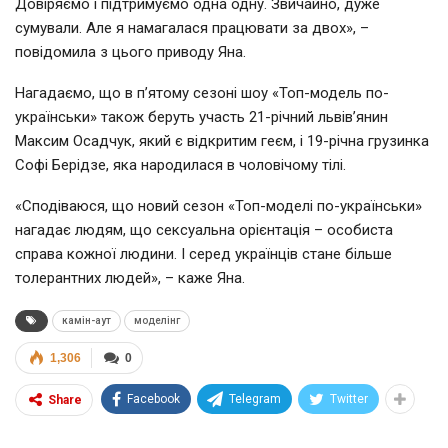
Довіряємо і підтримуємо одна одну. Звичайно, дуже
сумували. Але я намагалася працювати за двох», –
повідомила з цього приводу Яна.
Нагадаємо, що в п’ятому сезоні шоу «Топ-модель по-
українськи» також беруть участь 21-річний львів’янин
Максим Осадчук, який є відкритим геєм, і 19-річна грузинка
Софі Берідзе, яка народилася в чоловічому тілі.
«Сподіваюся, що новий сезон «Топ-моделі по-українськи»
нагадає людям, що сексуальна орієнтація – особиста
справа кожної людини. І серед українців стане більше
толерантних людей», – каже Яна.
камін-аут
моделінг
1,306
0
Facebook
Telegram
Twitter
Share