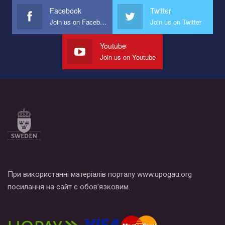
представляющий программу развития организации.
Facebook
Twitter
Join us on Facebook
Join us on Twitter
Мы просим вас поддержать нас и помочь нам реализовать
наш план по борьбе с насилием и дискриминацией на почве
СОГИ в Украине.
Youtube
Join us on Youtube
Все, что вам нужно сделать - это зайти на наш канал YouTube
по этой ссылке и поставить лайк под видео.
При використанні матеріалів порталу www.upogau.org
посилання на сайт є обов’язковим.