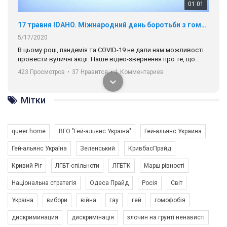
01:01
17 травня IDAHO. Міжнародний день боротьби з гомофобією трансфобією і біфобія.
5/17/2020
В цьому році, пандемія та COVІD-19 не дали нам можливості
провести вуличні акції. Наше відео-звернення про те, що
навіть коли ми у різних містах та не можемо зустрінеться, ми
423 Просмотров
•
37 Нравится
•
1 Комментариев
разом. Ми закликаємо всіх хто поділяє цінності рівності та
солідарності, приєднатися до нас. Регіональні підрозділи
ГАУ є в 16 областях України.
Мітки
Разом наш голос лунає гучніше!
queer home
ВГО "Гей-альянс Україна"
Гей-альянс Украина
Гей-альянс Україна
Зеленський
КривбасПрайд
Кривий Ріг
ЛГБТ-спільноти
ЛГБТК
Марш рівності
Національна стратегія
Одеса Прайд
Росія
Світ
Україна
вибори
війна
гау
гей
гомофобія
00:58
дискриминация
дискримінація
злочин на грунті ненависті
Зупинимо насильство проти ЛГБТ в Україні! Stop violence against LGBT in Ukraine!