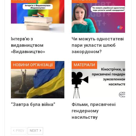
Інтерв’ю з
Чи можуть одностатеві
видавництвом
пари укласти шлюб
«Видавництво»
закордоном?
НОВИНИ ОРГАНІЗАЦІЇ
МАТЕРІАЛИ
“Завтра була війна”
Фільми, присвячені
гендерному
насильству
PREV
NEXT