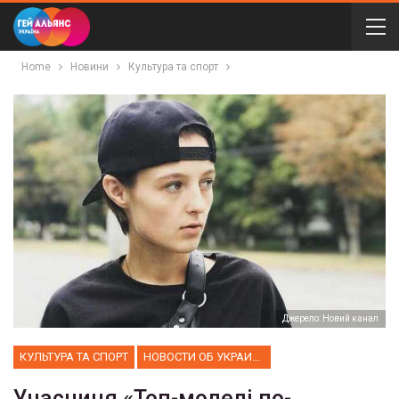
Home
Новини
Культура та спорт
Джерело: Новий канал
КУЛЬТУРА ТА СПОРТ
НОВОСТИ ОБ УКРАИНЕ
Учасниця «Топ-моделі по-