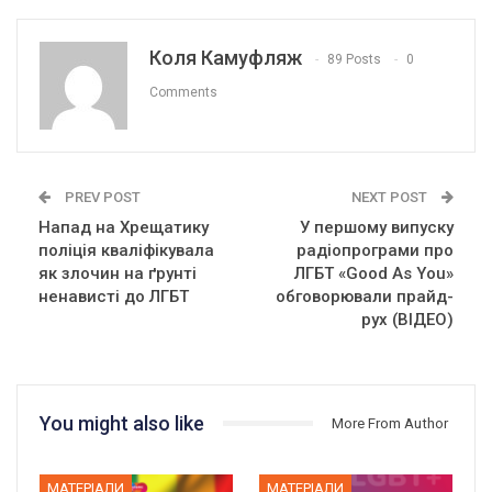
Коля Камуфляж
89 Posts
0
Comments
PREV POST
NEXT POST
Напад на Хрещатику
У першому випуску
поліція кваліфікувала
радіопрограми про
як злочин на ґрунті
ЛГБТ «Good As You»
ненависті до ЛГБТ
обговорювали прайд-
рух (ВІДЕО)
You might also like
More From Author
МАТЕРІАЛИ
МАТЕРІАЛИ