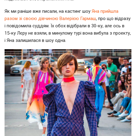
Як ми раніше вже писали, на кастинг шоу
Яна прийшла
разом зі своєю дівчиною Валерією Гармаш
, про що відразу
і повідомила суддям. Їх обох відібрали в 30-ку, але ось в
15-ку Лєру не взяли, в минулому турі вона вибула з проекту,
і Яна залишилася в шоу одна.