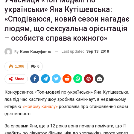
українськи» Яна Кутішевська:
«Сподіваюся, новий сезон нагадає
людям, що сексуальна орієнтація
– особиста справа кожного»
Last updated
Sep 13, 2018
By
Коля Камуфляж
1,306
0
Share
Конкурсантка «Топ-моделі по-українськи» Яна Кутішевська,
яка під час кастингу шоу зробила камін-аут, в недавньому
інтерв’ю
«Новому каналу»
розповіла про становлення своєї
ідентичності.
За словами Яни, ще в 12 років вона почала помічати, що її
«вабить до дівчаток більше, ніж до хлопчиків», проте через