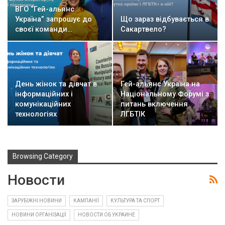
ВГО “Гей-альянс
Україна” запрошує до
Що зараз відбувається в
своєї команди…
Сакартвело?
День жінок та дівчат в
Гей-альянс Україна на
інформаційних і
Національному Форумі з
комунікаційних
питань включення
технологіях
ЛГБТІК
Browsing Category
Новости
ЗАРУБІЖНІ НОВИНИ
КАМПАНІЇ
КУЛЬТУРА ТА СПОРТ
НОВИНИ ОРГАНІЗАЦІЇ
НОВОСТИ ОБ УКРАИНЕ