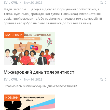
EVIL OWL
Nov 20, 2022
0
Медіа загалом — це одне з джерел формування особистісної, а
також суспільної, громадської думки. Наприклад, використання
соціальної реклами та/або соціально значущих тем у комерційній
привчає нас доброзичливо ставитися до тих тем та явищ,…
МАТЕРІАЛИ
Міжнародний день толерантності
EVIL OWL
Nov 16, 2022
0
Вітаємо всіх з Міжнародним днем толератності!
НОВИНИ