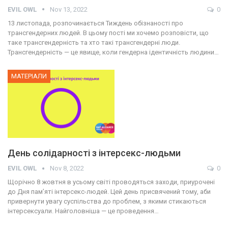
EVIL OWL
Nov 13, 2022
0
13 листопада, розпочинається Тиждень обізнаності про
трансгендерних людей. В цьому пості ми хочемо розповісти, що
таке трансгендерність та хто такі трансгендерні люди.
Трансгендерність — це явище, коли гендерна ідентичність людини…
МАТЕРІАЛИ
День солідарності з інтерсекс-людьми
EVIL OWL
Nov 8, 2022
0
Щорічно 8 жовтня в усьому світі проводяться заходи, приурочені
до Дня пам’яті інтерсекс-людей. Цей день присвячений тому, аби
привернути увагу суспільства до проблем, з якими стикаються
інтерсексуали. Найголовніша — це проведення…