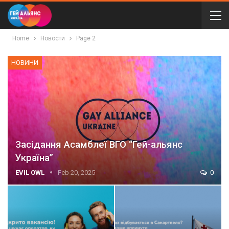
Home
Новости
Page 2
НОВИНИ
Засідання Асамблеї ВГО “Гей-альянс
Україна”
EVIL OWL
Feb 20, 2025
0