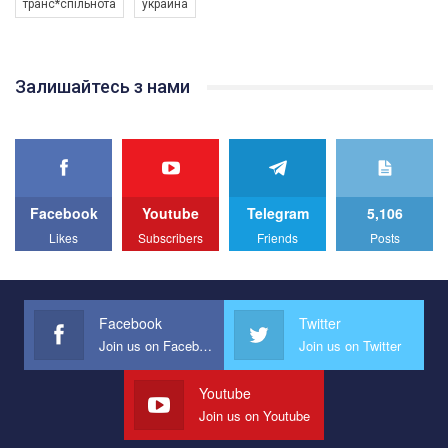
транс*спільнота
украина
Якщо ти хочеш підтримати нас - просто натисни "лайк" під
відео.
Team of Gay Alliance Ukraine participates in a competition for the
Залишайтесь з нами
best video, representing programme for the development of
organization. The competition is organized by inetrnational
organization PACT.
We appeal to your support and ask to help us implement our plan
to combat violence against LGBT people in Ukraine.
Facebook
Youtube
Telegram
5,106
All you have to do is to press "Like" below the video.
Likes
Subscribers
Friends
Posts
Эмоционально сильный ролик от команды "Гей-альянс
Украина", который принимает участие в конкурсе
международной организации PACT на лучший ролик,
представляющий программу развития организации.
Facebook
Twitter
Join us on Facebook
Join us on Twitter
Мы просим вас поддержать нас и помочь нам реализовать
наш план по борьбе с насилием и дискриминацией на почве
СОГИ в Украине.
Youtube
Join us on Youtube
Все, что вам нужно сделать - это зайти на наш канал YouTube
по этой ссылке и поставить лайк под видео.