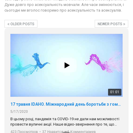
Дуже довго про асексуальність мовчали. Але часи змінюються, і
сьогодні ми вголос говоримо про асексуальність та асексуалів.
OLDER POSTS
NEWER POSTS
01:01
17 травня IDAHO. Міжнародний день боротьби з гомофобією трансфобією і біфобія.
5/17/2020
В цьому році, пандемія та COVІD-19 не дали нам можливості
провести вуличні акції. Наше відео-звернення про те, що
навіть коли ми у різних містах та не можемо зустрінеться, ми
423 Просмотров
•
37 Нравится
•
1 Комментариев