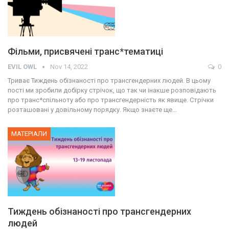
Фільми, присвячені транс*тематиці
EVIL OWL
Nov 14, 2022
0
Триває Тиждень обізнаності про трансгендерних людей. В цьому
пості ми зробили добірку стрічок, що так чи інакше розповідають
про транс*спільноту або про трансгендерність як явище. Стрічки
розташовані у довільному порядку. Якщо знаєте ще…
МАТЕРІАЛИ
Тиждень обізнаності про трансгендерних
людей