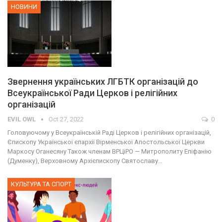
НОВИНИ
Звернення українських ЛГБТК організацій до
Всеукраїнської Ради Церков і релігійних
організацій
EVIL OWL
Oct 27, 2022
0
Головуючому у Всеукраїнській Раді Церков і релігійних організацій,
Єпископу Української єпархії Вірменської Апостольської Церкви
Маркосу Оганесяну Також членам ВРЦіРО — Митрополиту Епіфанію
(Думенку), Верховному Архієпископу Святославу…
КУЛЬТУРА ТА СПОРТ