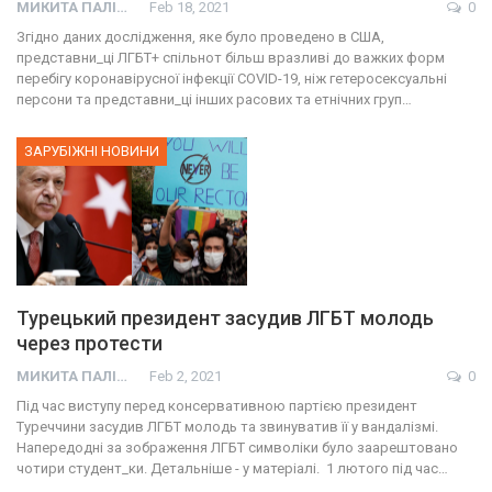
МИКИТА ПАЛІЙ
Feb 18, 2021
0
Згідно даних дослідження, яке було проведено в США,
представни_ці ЛГБТ+ спільнот більш вразливі до важких форм
перебігу коронавірусної інфекції COVID-19, ніж гетеросексуальні
персони та представни_ці інших расових та етнічних груп…
ЗАРУБІЖНІ НОВИНИ
Турецький президент засудив ЛГБТ молодь
через протести
МИКИТА ПАЛІЙ
Feb 2, 2021
0
Під час виступу перед консервативною партією президент
Туреччини засудив ЛГБТ молодь та звинуватив її у вандалізмі.
Напередодні за зображення ЛГБТ символіки було заарештовано
чотири студент_ки. Детальніше - у матеріалі. 1 лютого під час…