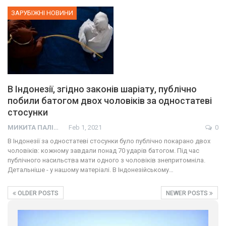
ЗАРУБІЖНІ НОВИНИ
В Індонезії, згідно законів шаріату, публічно
побили батогом двох чоловіків за одностатеві
стосунки
01:01
МИКИТА ПАЛІЙ
Feb 1, 2021
0
17 травня IDAHO. Міжнародний день боротьби з гомофобією трансфобією і біфобія.
В Індонезії за одностатеві стосунки було публічно покарано двох
5/17/2020
чоловіків: кожному завдали понад 70 ударів батогом. Під час
В цьому році, пандемія та COVІD-19 не дали нам можливості
публічного насильства мати одного з чоловіків знепритомніла.
провести вуличні акції. Наше відео-звернення про те, що
Детальніше - у нашому матеріалі. В Індонезійському…
навіть коли ми у різних містах та не можемо зустрінеться, ми
423 Просмотров
•
37 Нравится
•
1 Комментариев
разом. Ми закликаємо всіх хто поділяє цінності рівності та
OLDER POSTS
NEWER POSTS
солідарності, приєднатися до нас. Регіональні підрозділи
ГАУ є в 16 областях України.
Разом наш голос лунає гучніше!