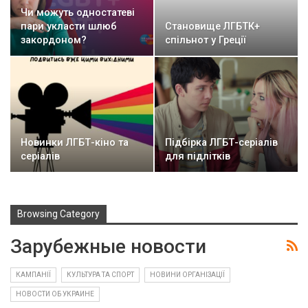
Чи можуть одностатеві
пари укласти шлюб
Становище ЛГБТК+
закордоном?
спільнот у Греції
Новинки ЛГБТ-кіно та
Підбірка ЛГБТ-серіалів
серіалів
для підлітків
Browsing Category
Зарубежные новости
КАМПАНІЇ
КУЛЬТУРА ТА СПОРТ
НОВИНИ ОРГАНІЗАЦІЇ
НОВОСТИ ОБ УКРАИНЕ