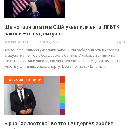
Ще чотири штати в США ухвалили анти-ЛГБТК
закони – огляд ситуації
МИКИТА ПАЛІЙ
Apr 17, 2021
0
Арізона та Теннессі ухвалили закони, які забороняють вчителям
згадувати ЛГБТ-осіб без дозволу батьків. Алабама та Північна
Дакота прийняли закони, що забороняють транс*дівчатам брати
участь у шкільних видах спорту. Два з чотирьох Штатів…
ЗАРУБІЖНІ НОВИНИ
Зірка “Холостяка” Колтон Андервуд зробив