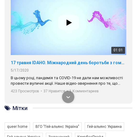
00:58
Зупинимо насильство проти ЛГБТ в Україні! Stop violence against LGBT in Ukraine!
6/30/2017
Емоційний та вражаючий промо-ролік на конкурс PACT, який
представляє програму "Гей-альянс Україна" з протидії
насильству проти ЛГБТ в Україні.
1.9K Просмотров
•
226 Нравится
•
5 Комментариев
Ми просимо вашої підтримки, щоб реалізувати нашу
програму з боротьби з насильством проти ЛГБТ в Україні.
Мітки
Якщо ти хочеш підтримати нас - просто натисни "лайк" під
відео.
queer home
ВГО "Гей-альянс Україна"
Гей-альянс Украина
Team of Gay Alliance Ukraine participates in a competition for the