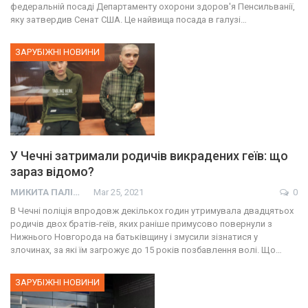
федеральній посаді Департаменту охорони здоров'я Пенсильванії,
яку затвердив Сенат США. Це найвища посада в галузі…
ЗАРУБІЖНІ НОВИНИ
У Чечні затримали родичів викрадених геїв: що
зараз відомо?
МИКИТА ПАЛІЙ
Mar 25, 2021
0
В Чечні поліція впродовж декількох годин утримувала двадцятьох
родичів двох братів-геїв, яких раніше примусово повернули з
Нижнього Новгорода на батьківщину і змусили зізнатися у
злочинах, за які їм загрожує до 15 років позбавлення волі. Що…
ЗАРУБІЖНІ НОВИНИ