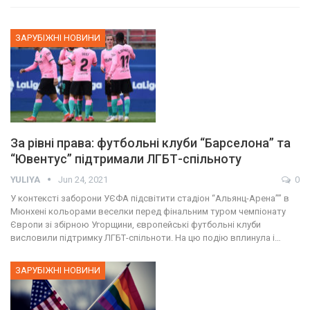
ЗАРУБІЖНІ НОВИНИ
За рівні права: футбольні клуби “Барселона” та
“Ювентус” підтримали ЛГБТ-спільноту
YULIYA
Jun 24, 2021
0
У контексті заборони УЄФА підсвітити стадіон “Альянц-Арена”” в
Мюнхені кольорами веселки перед фінальним туром чемпіонату
Європи зі збірною Угорщини, європейські футбольні клуби
висловили підтримку ЛГБТ-спільноти. На цю подію вплинула і…
ЗАРУБІЖНІ НОВИНИ