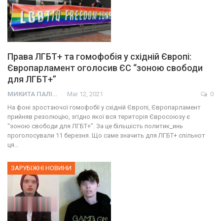
Права ЛГБТ+ та гомофобія у східній Європі:
Європарламент оголосив ЄС “зоною свободи
для ЛГБТ+”
МИКИТА ПАЛІЙ
Mar 12, 2021
0
На фоні зростаючої гомофобії у східній Європі, Європарламент
прийняв резолюцію, згідно якої вся територія Євросоюзу є
“зоною свободи для ЛГБТ+”. За це більшість политик_инь
проголосували 11 березня. Що саме значить для ЛГБТ+ спільнот
ця…
ЗАРУБІЖНІ НОВИНИ