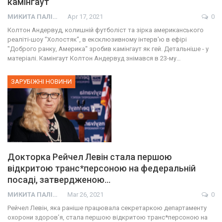
камінгаут
МИКИТА ПАЛІЙ
Apr 17, 2021
0
Колтон Андервуд, колишній футболіст та зірка американського
реаліті-шоу “Холостяк”, в ексклюзивному інтерв'ю в ефірі
"Доброго ранку, Америка" зробив камінгаут як гей. Детальніше - у
матеріалі. Камінгаут Колтон Андервуд знімався в 23-му…
ЗАРУБІЖНІ НОВИНИ
Докторка Рейчел Левін стала першою
відкритою транс*персоною на федеральній
посаді, затвердженою…
МИКИТА ПАЛІЙ
Mar 26, 2021
0
Рейчел Левін, яка раніше працювала секретаркою департаменту
охорони здоров’я, стала першою відкритою транс*персоною на