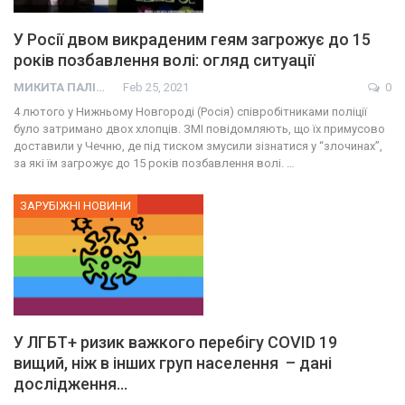
У Росії двом викраденим геям загрожує до 15
років позбавлення волі: огляд ситуації
МИКИТА ПАЛІЙ
Feb 25, 2021
0
4 лютого у Нижньому Новгороді (Росія) співробітниками поліції
було затримано двох хлопців. ЗМІ повідомляють, що їх примусово
доставили у Чечню, де під тиском змусили зізнатися у “злочинах”,
за які їм загрожує до 15 років позбавлення волі. …
ЗАРУБІЖНІ НОВИНИ
У ЛГБТ+ ризик важкого перебігу СOVID 19
вищий, ніж в інших груп населення – дані
дослідження…